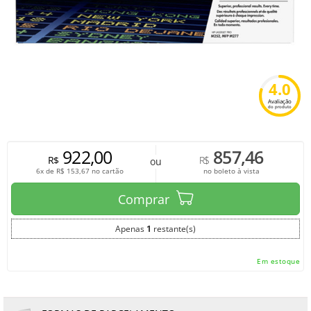
4.0
Avaliação
do produto
922,00
857,46
R$
R$
ou
6x de
R$
153,67
no cartão
no boleto à vista
Comprar
Apenas
1
restante(s)
Em estoque