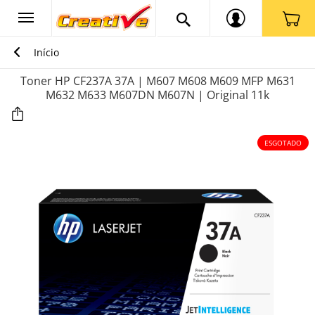
Início
Toner HP CF237A 37A | M607 M608 M609 MFP M631
M632 M633 M607DN M607N | Original 11k
ESGOTADO