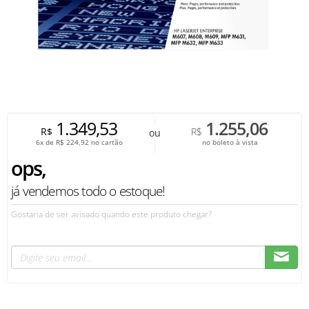
1.349,53
1.255,06
R$
R$
ou
6x de
R$
224,92
no cartão
no boleto à vista
ops,
já vendemos todo o estoque!
Gostaria de ser avisado quando este produto chegar?