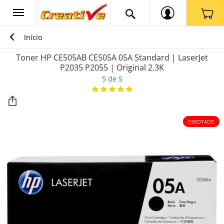
Início
Toner HP CE505AB CE505A 05A Standard | LaserJet
P2035 P2055 | Original 2.3K
5 de 5
ESGOTADO