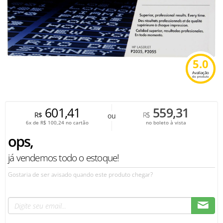
5.0
Avaliação
do produto
601,41
559,31
R$
R$
ou
6x de
R$
100,24
no cartão
no boleto à vista
ops,
já vendemos todo o estoque!
Gostaria de ser avisado quando este produto chegar?