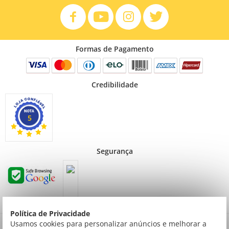
Formas de Pagamento
Credibilidade
5
Segurança
Política de Privacidade
Preços válidos para consumidor final não contribuinte. Preços exclusivos para compras
Usamos cookies para personalizar anúncios e melhorar a