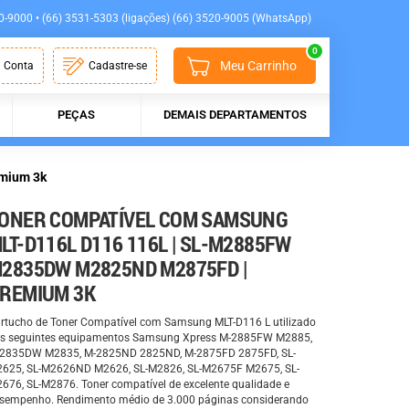
0-9000 • (66) 3531-5303 (ligações) (66) 3520-9005 (WhatsApp)
0
Meu Carrinho
 Conta
Cadastre-se
PEÇAS
DEMAIS DEPARTAMENTOS
mium 3k
ONER COMPATÍVEL COM SAMSUNG
LT-D116L D116 116L | SL-M2885FW
2835DW M2825ND M2875FD |
REMIUM 3K
rtucho de Toner Compatível com Samsung MLT-D116 L utilizado
s seguintes equipamentos Samsung Xpress M-2885FW M2885,
2835DW M2835, M-2825ND 2825ND, M-2875FD 2875FD, SL-
625, SL-M2626ND M2626, SL-M2826, SL-M2675F M2675, SL-
676, SL-M2876. Toner compatível de excelente qualidade e
sempenho. Rendimento médio de 3.000 páginas considerando