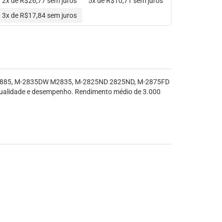
2x de R$26,77
sem juros
5x de R$10,71
sem juros
3x de R$17,84
sem juros
 M2885, M-2835DW M2835, M-2825ND 2825ND, M-2875FD
alidade e desempenho. Rendimento médio de 3.000