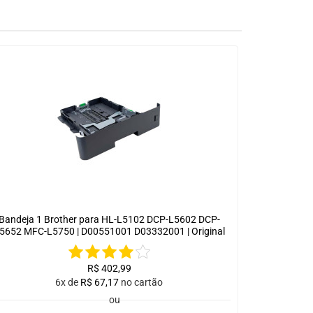
Bandeja 1 Brother para HL-L5102 DCP-L5602 DCP-
5652 MFC-L5750 | D00551001 D03332001 | Original
R$
402,99
6x de
R$
67,17
no cartão
ou