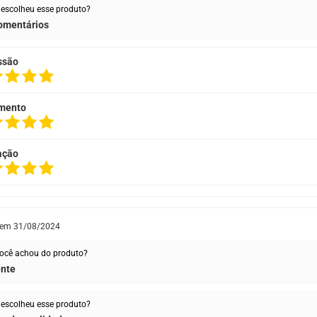
escolheu esse produto?
omentários
ssão
mento
ação
 em
31/08/2024
ocê achou do produto?
ente
escolheu esse produto?