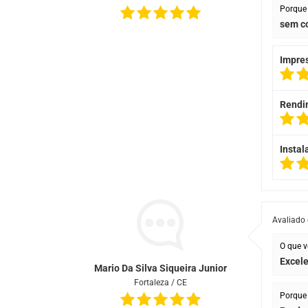
Porque 
sem c
Impre
Rendi
Instal
Avaliado
O que v
Excel
Mario Da Silva Siqueira Junior
Fortaleza / CE
Porque 