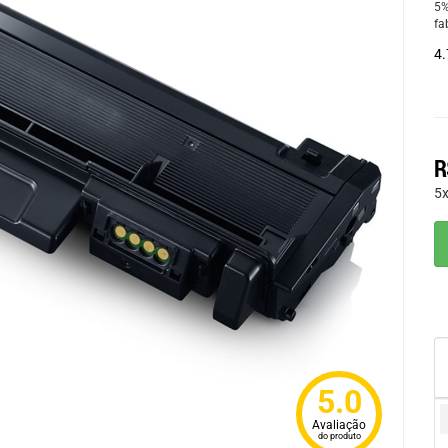
5%
fa
4.
R
5
5.0
Avaliação
do produto