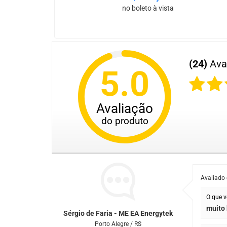
no boleto à vista
(24)
Ava
5.0
Avaliação
do produto
Avaliado
O que v
muito
Sérgio de Faria - ME EA Energytek
Porto Alegre / RS