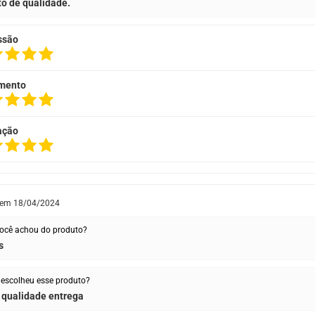
o de qualidade.
ssão
mento
ação
 em
18/04/2024
ocê achou do produto?
s
escolheu esse produto?
 qualidade entrega