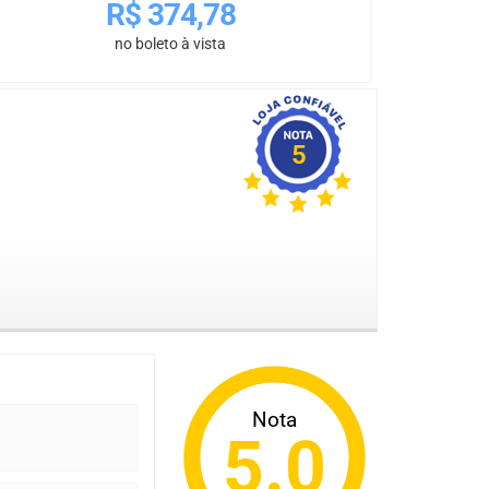
R$
374,78
no boleto à vista
5
Nota
5.0