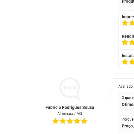
Produt
Impre
Rendi
Instal
Avaliado
O que v
Otimo
Fabricio Rodrigues Sousa
Almenara / MG
Porque 
Preço,