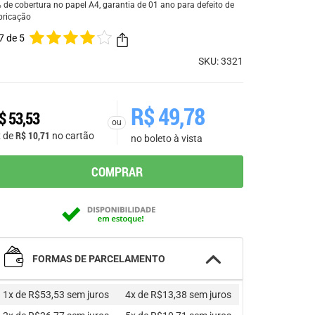
 de cobertura no papel A4, garantia de 01 ano para defeito de
bricação
7 de 5
SKU: 3321
R$
49,78
$
53,53
ou
R$
10,71
x de
no cartão
no boleto à vista
COMPRAR
FORMAS DE PARCELAMENTO
1x de R$53,53
sem juros
4x de R$13,38
sem juros