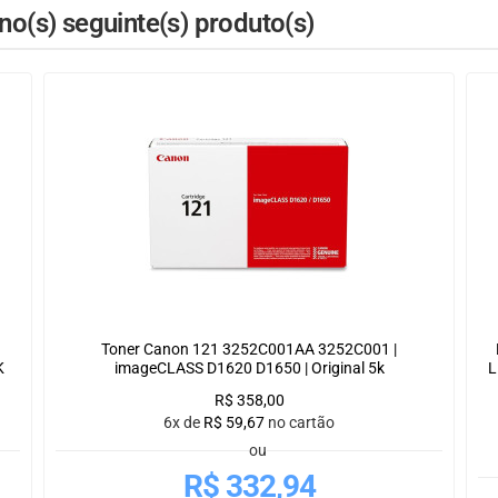
o(s) seguinte(s) produto(s)
Toner Canon 121 3252C001AA 3252C001 |
K
imageCLASS D1620 D1650 | Original 5k
L
R$
358,00
6x de
R$
59,67
no cartão
ou
R$
332,94