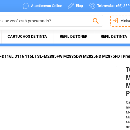
Atendimento
Online
Blog
Televendas:
(66) 352
Minha
CARTUCHOS DE TINTA
REFIL DE TONER
REFIL DE TINTA
T-D116L D116 116L | SL-M2885FW M2835DW M2825ND M2875FD | Pre
T
M
M
P
Ca
no
M-
M2
M2
de