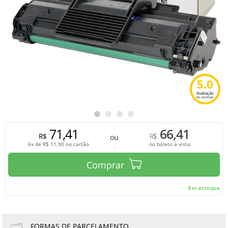
5.0
Avaliação
do produto
71,41
66,41
R$
R$
ou
6x de
R$
11,90
no cartão
no boleto à vista
Comprar
Em estoque
FORMAS DE PARCELAMENTO