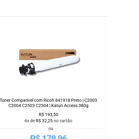
Toner Compatível com Ricoh 841918 Preto | C2003
C2004 C2503 C2504 | Katun Access 380g
R$
193,50
6x de
R$
32,25
no cartão
ou
R$
179,96