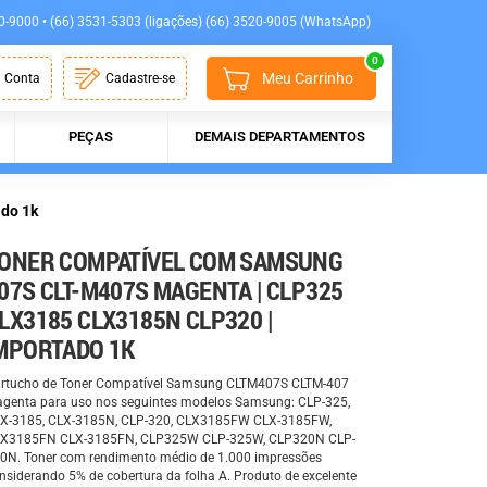
0-9000 • (66) 3531-5303 (ligações) (66) 3520-9005 (WhatsApp)
0
Meu Carrinho
 Conta
Cadastre-se
PEÇAS
DEMAIS DEPARTAMENTOS
do 1k
ONER COMPATÍVEL COM SAMSUNG
07S CLT-M407S MAGENTA | CLP325
LX3185 CLX3185N CLP320 |
MPORTADO 1K
rtucho de Toner Compatível Samsung CLTM407S CLTM-407
genta para uso nos seguintes modelos Samsung: CLP-325,
X-3185, CLX-3185N, CLP-320, CLX3185FW CLX-3185FW,
X3185FN CLX-3185FN, CLP325W CLP-325W, CLP320N CLP-
0N. Toner com rendimento médio de 1.000 impressões
nsiderando 5% de cobertura da folha A. Produto de excelente