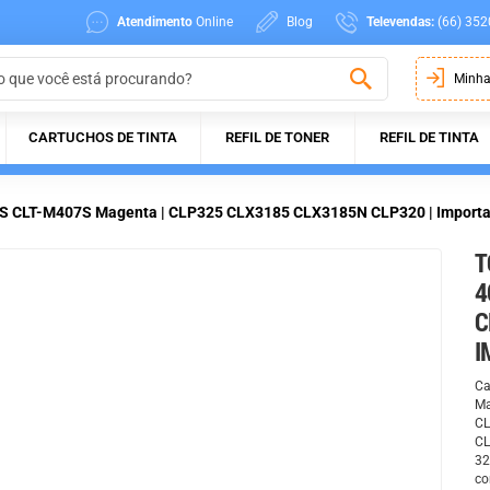
Atendimento
Online
Blog
Televendas:
(66) 352
Minha
CARTUCHOS DE TINTA
REFIL DE TONER
REFIL DE TINTA
S CLT-M407S Magenta | CLP325 CLX3185 CLX3185N CLP320 | Importa
T
4
C
I
Ca
Ma
CL
CL
32
co