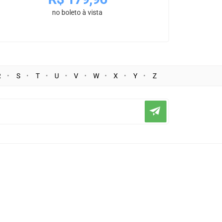
no boleto à vista
R
S
T
U
V
W
X
Y
Z