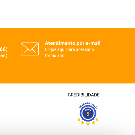
Atendimento por e-mail
(66)
Clique aqui para acessar o
es)
formulário
CREDIBILIDADE
5