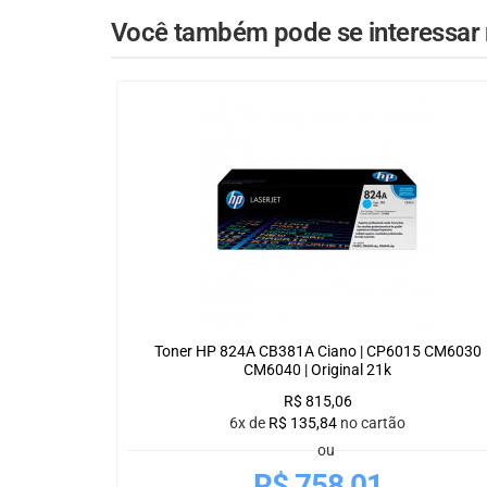
Você também pode se interessar n
Toner HP 824A CB381A Ciano | CP6015 CM6030
CM6040 | Original 21k
R$
815,06
6x de
R$
135,84
no cartão
ou
R$
758,01