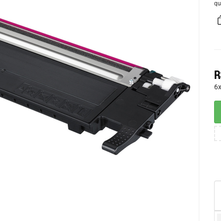
qu
R
6