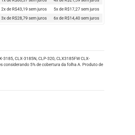
1x de R$86,37
sem juros
4x de R$21,59
sem juros
2x de R$43,19
sem juros
5x de R$17,27
sem juros
3x de R$28,79
sem juros
6x de R$14,40
sem juros
LX-3185, CLX-3185N, CLP-320, CLX3185FW CLX-
onsiderando 5% de cobertura da folha A. Produto de