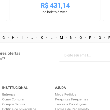
R$
431,14
no boleto à vista
G
H
I
J
K
L
M
N
O
P
Q
res ofertas
né?
INSTITUCIONAL
AJUDA
Entregas
Meus Pedidos
Como Comprar
Perguntas Frequentes
Compra Segura
Trocas e Devoluções
Política de privacidade
Formas de Pagamento