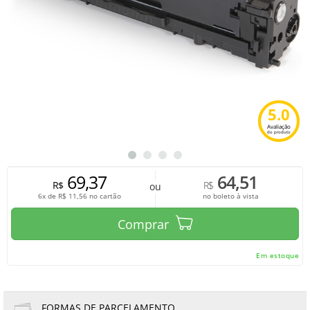
5.0
Avaliação
do produto
69,37
64,51
R$
R$
ou
6x de
R$
11,56
no cartão
no boleto à vista
Comprar
Em estoque
FORMAS DE PARCELAMENTO