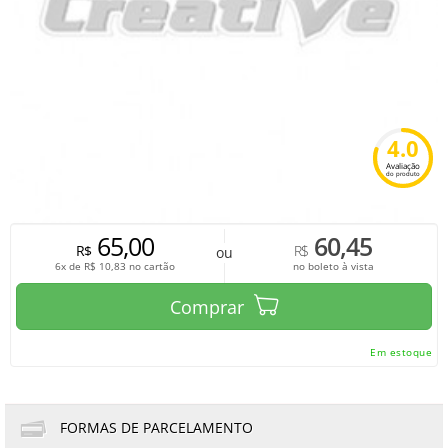
4.0
Avaliação
do produto
65,00
60,45
R$
R$
ou
6x de
R$
10,83
no cartão
no boleto à vista
Comprar
Em estoque
FORMAS DE PARCELAMENTO