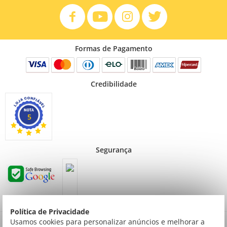
Formas de Pagamento
Credibilidade
5
Segurança
Política de Privacidade
Preços válidos para consumidor final não contribuinte. Preços exclusivos para compras
Usamos cookies para personalizar anúncios e melhorar a