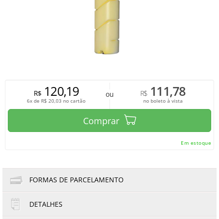
120,19
111,78
R$
R$
ou
6x de
R$
20,03
no cartão
no boleto à vista
Comprar
Em estoque
FORMAS DE PARCELAMENTO
DETALHES
1x de R$120,19
4x de R$30,05