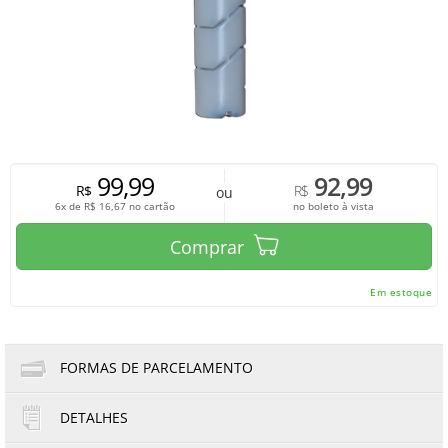
99,99
92,99
R$
R$
ou
6x de
R$
16,67
no cartão
no boleto à vista
Comprar
Em estoque
FORMAS DE PARCELAMENTO
DETALHES
1x de R$99,99
4x de R$25,00