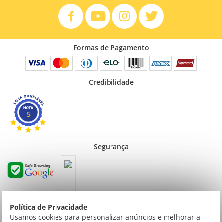
Formas de Pagamento
Credibilidade
5
Segurança
Política de Privacidade
Preços válidos para consumidor final não contribuinte. Preços exclusivos para compras
Usamos cookies para personalizar anúncios e melhorar a