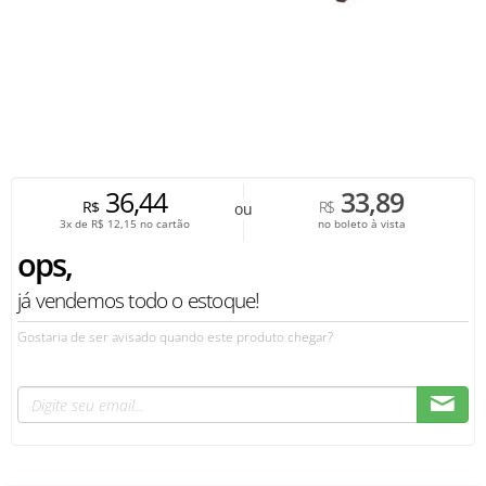
36,44
33,89
R$
R$
ou
3x de
R$
12,15
no cartão
no boleto à vista
ops,
já vendemos todo o estoque!
Gostaria de ser avisado quando este produto chegar?