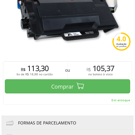
4.0
Avaliação
do produto
113,30
105,37
R$
R$
ou
6x de
R$
18,88
no cartão
no boleto à vista
Comprar
Em estoque
FORMAS DE PARCELAMENTO