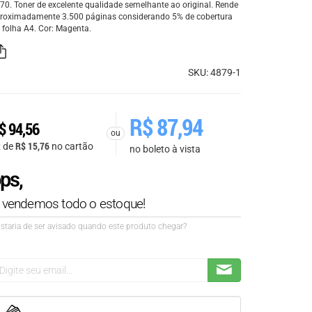
70. Toner de excelente qualidade semelhante ao original. Rende
roximadamente 3.500 páginas considerando 5% de cobertura
 folha A4. Cor: Magenta.
SKU: 4879-1
R$
87,94
$
94,56
ou
R$
15,76
x de
no cartão
no boleto à vista
ps,
á vendemos todo o estoque!
staria de ser avisado quando este produto chegar?