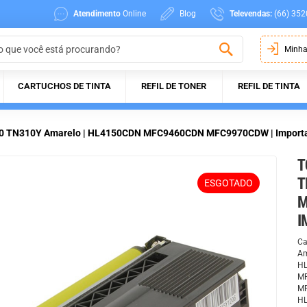
Atendimento
Online
Blog
Televendas:
(66) 352
Minha
CARTUCHOS DE TINTA
REFIL DE TONER
REFIL DE TINTA
310 TN310Y Amarelo | HL4150CDN MFC9460CDN MFC9970CDW | Importa
T
T
ESGOTADO
M
I
Ca
Am
HL
M
M
HL