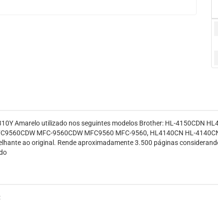
-310Y Amarelo utilizado nos seguintes modelos Brother: HL-4150CDN
C9560CDW MFC-9560CDW MFC9560 MFC-9560, HL4140CN HL-4140CN
lhante ao original. Rende aproximadamente 3.500 páginas considerando
ado
: