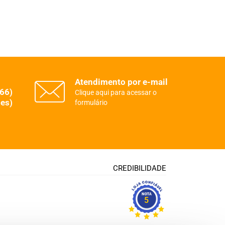
Atendimento por e-mail
(66)
Clique aqui para acessar o
es)
formulário
CREDIBILIDADE
5