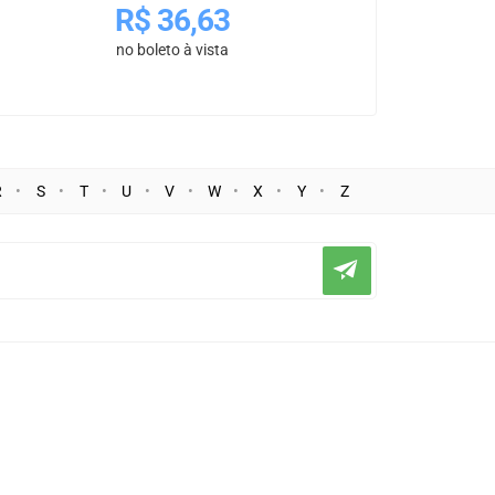
R$
36,63
no boleto à vista
R
S
T
U
V
W
X
Y
Z