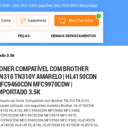
0-9000 • (66) 3531-5303 (ligações) (66) 3520-9005 (WhatsApp)
0
Meu Carrinho
 Conta
Cadastre-se
PEÇAS
DEMAIS DEPARTAMENTOS
do 3.5k
ONER COMPATÍVEL COM BROTHER
N310 TN310Y AMARELO | HL4150CDN
FC9460CDN MFC9970CDW |
MPORTADO 3.5K
rtucho de Toner Compatível com Brother TN-310 TN-310Y
arelo utilizado nos seguintes modelos Brother: HL-4150CDN
4150 HL-4150, MFC-9460CDN MFC9460 MFC-9460,
FC9970CDW MFC-9970CDW MFC9970 MFC-9970,
FC9560CDW MFC-9560CDW MFC9560 MFC-9560, HL4140CN
-4140CN HL4140 HL-4140, HL4570DW HL-4570DW HL4570 HL-