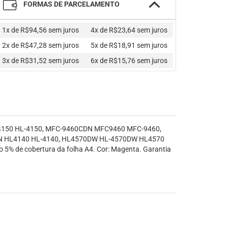
FORMAS DE PARCELAMENTO
1x de R$94,56
sem juros
4x de R$23,64
sem juros
2x de R$47,28
sem juros
5x de R$18,91
sem juros
3x de R$31,52
sem juros
6x de R$15,76
sem juros
 HL4150 HL-4150, MFC-9460CDN MFC9460 MFC-9460,
 HL4140 HL-4140, HL4570DW HL-4570DW HL4570
 5% de cobertura da folha A4. Cor: Magenta. Garantia