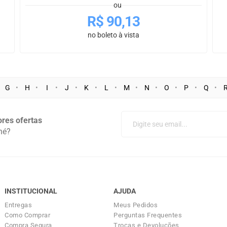
ou
R$
90,13
no boleto à vista
G
H
I
J
K
L
M
N
O
P
Q
res ofertas
né?
INSTITUCIONAL
AJUDA
Entregas
Meus Pedidos
Como Comprar
Perguntas Frequentes
Compra Segura
Trocas e Devoluções