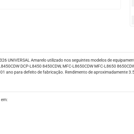
N-326 UNIVERSAL Amarelo utilizado nos seguintes modelos de equipa
L8450CDW DCP-L8450 8450CDW, MFC-L8650CDW MFC-L8650 8650CDW, 
e 01 ano para defeito de fabricação. Rendimento de aproximadamente 3.
 em: