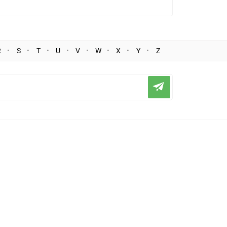
R
S
T
U
V
W
X
Y
Z