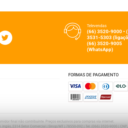
Televendas
(66) 3520-9000 • 
3531-5303 (ligaçõ
(66) 3520-9005
(WhatsApp)
FORMAS DE PAGAMENTO
midor final não contribuinte. Preços exclusivos para compras via internet.
Av. ingás, 2314 Setor Comercial | Sinop/MT | 78550-092 | Tel: (066) 3520-9000 | CN