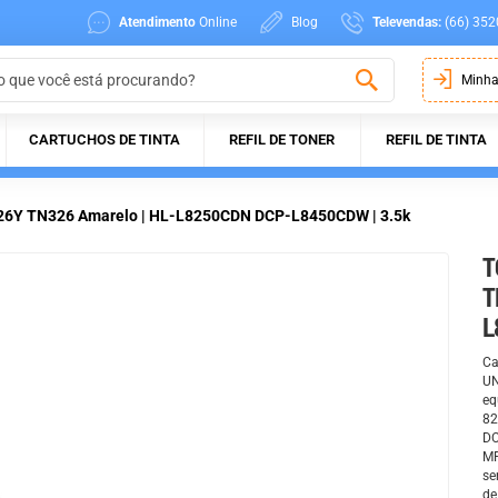
Atendimento
Online
Blog
Televendas:
(66) 352
Minha
CARTUCHOS DE TINTA
REFIL DE TONER
REFIL DE TINTA
326Y TN326 Amarelo | HL-L8250CDN DCP-L8450CDW | 3.5k
T
T
L
Ca
UN
eq
82
DC
MF
se
de