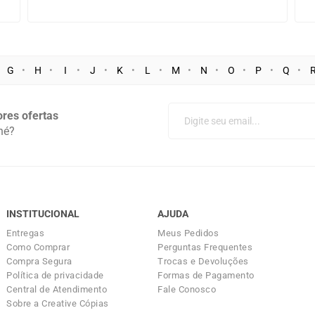
G
H
I
J
K
L
M
N
O
P
Q
res ofertas
né?
INSTITUCIONAL
AJUDA
Entregas
Meus Pedidos
Como Comprar
Perguntas Frequentes
Compra Segura
Trocas e Devoluções
Política de privacidade
Formas de Pagamento
Central de Atendimento
Fale Conosco
Sobre a Creative Cópias