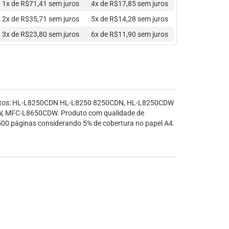
1x de R$71,41
sem juros
4x de R$17,85
sem juros
2x de R$35,71
sem juros
5x de R$14,28
sem juros
3x de R$23,80
sem juros
6x de R$11,90
sem juros
mentos: HL-L8250CDN HL-L8250 8250CDN, HL-L8250CDW
MFC-L8650CDW. Produto com qualidade de
500 páginas considerando 5% de cobertura no papel A4.