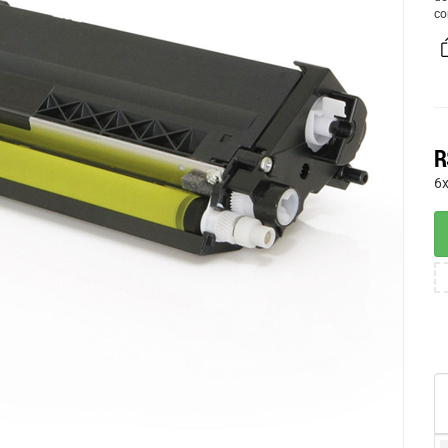
co
R
6