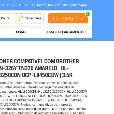
0-9000 • (66) 3531-5303 (ligações) (66) 3520-9005 (WhatsApp)
0
Meu Carrinho
 Conta
Cadastre-se
PEÇAS
DEMAIS DEPARTAMENTOS
ONER COMPATÍVEL COM BROTHER
N-326Y TN326 AMARELO | HL-
8250CDN DCP-L8450CDW | 3.5K
rtucho de Toner Compatível com Brother TN326Y TN-326
IVERSAL Amarelo utilizado nos seguintes modelos de
uipamentos: HL-L8250CDN HL-L8250 8250CDN, HL-L8250CDW
50CDW, HL-L8350CDWT HL-L8350 8350CDWT, DCP-L8450CDW
P-L8450 8450CDW, MFC-L8650CDW MFC-L8650 8650CDW,
C-L8650CDW. Produto com qualidade de impressão
melhante ao cartucho original, garantia de 01 ano para defeito
 fabricação. Rendimento de aproximadamente 3.500 páginas