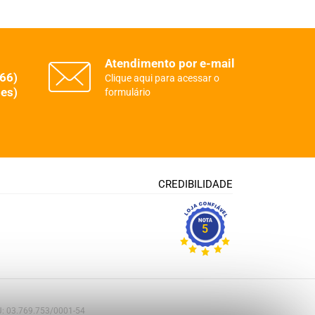
Atendimento por e-mail
(66)
Clique aqui para acessar o
es)
formulário
CREDIBILIDADE
5
PJ: 03.769.753/0001-54