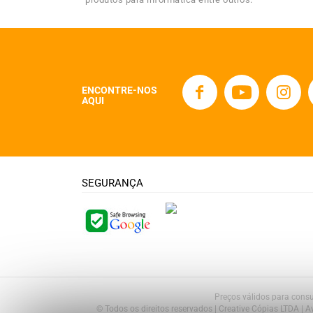
ENCONTRE-NOS
AQUI
SEGURANÇA
Preços válidos para consu
© Todos os direitos reservados | Creative Cópias LTDA | 