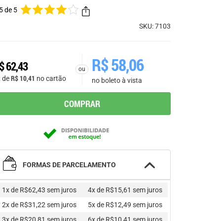
5 de 5
SKU: 7103
R$
58,06
$
62,43
ou
R$
10,41
x de
no cartão
no boleto à vista
COMPRAR
FORMAS DE PARCELAMENTO
1x de R$62,43
sem juros
4x de R$15,61
sem juros
2x de R$31,22
sem juros
5x de R$12,49
sem juros
3x de R$20,81
sem juros
6x de R$10,41
sem juros