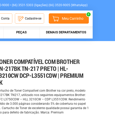
0-9000 • (66) 3531-5303 (ligações) (66) 3520-9005 (WhatsApp)
0
Meu Carrinho
 Conta
Cadastre-se
PEÇAS
DEMAIS DEPARTAMENTOS
ONER COMPATÍVEL COM BROTHER
N-217BK TN-217 PRETO | HL-
3210CW DCP-L3551CDW | PREMIUM
K
rtucho de Toner Compatível com Brother na cor preto, modelo
217BK TN217, utilizado nos seguintes equipamentos Brother:
C L3750CDW – HLL 3210CW – CDP L3551CDW. Rendimento
dio de 3.000 páginas considerando 5% de cobertura no papel
. Cartucho de Toner de excelente qualidade possui garantia de 1
o para defeito de fabricação. Marca: Premium