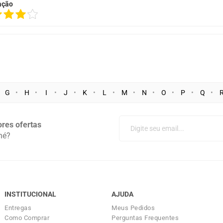
ação
G
H
I
J
K
L
M
N
O
P
Q
res ofertas
né?
INSTITUCIONAL
AJUDA
Entregas
Meus Pedidos
Como Comprar
Perguntas Frequentes