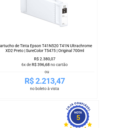
artucho de Tinta Epson T41N520 T41N Ultrachrome
XD2 Preto | SureColor T5475 | Original 700ml
R$
2.380,07
6x de
R$
396,68
no cartão
ou
R$
2.213,47
no boleto à vista
5