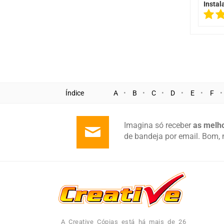
Instal
Índice
A
B
C
D
E
F
Imagina só receber
as melho
de bandeja por email. Bom, 
A Creative Cópias está há mais de 26