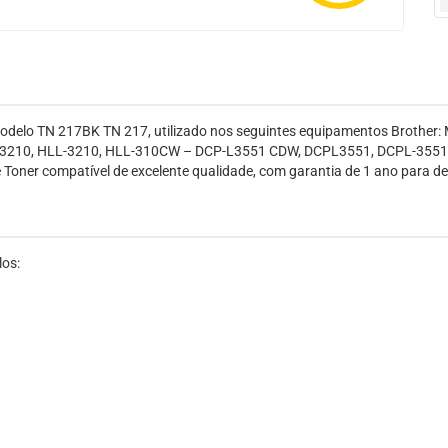
, modelo TN 217BK TN 217, utilizado nos seguintes equipamentos Bro
10, HLL-3210, HLL-310CW – DCP-L3551 CDW, DCPL3551, DCPL-3551. Po
 Toner compatível de excelente qualidade, com garantia de 1 ano para d
los: