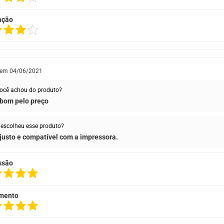
ação
 em
04/06/2021
ocê achou do produto?
bom pelo preço
escolheu esse produto?
justo e compatível com a impressora.
ssão
mento