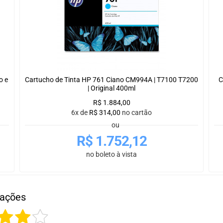
o e
Cartucho de Tinta HP 761 Ciano CM994A | T7100 T7200
C
| Original 400ml
R$
1.884,00
6x de
R$
314,00
no cartão
ou
R$
1.752,12
no boleto à vista
iações