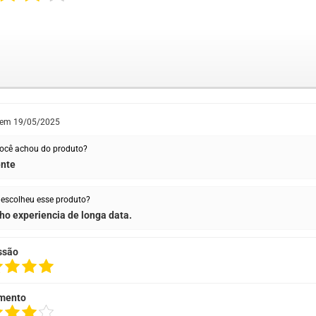
 em
19/05/2025
ocê achou do produto?
ente
escolheu esse produto?
ho experiencia de longa data.
ssão
mento