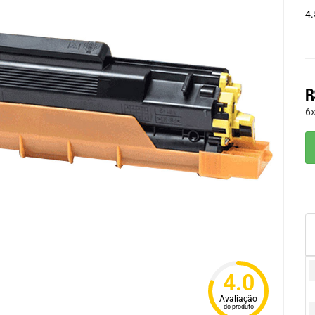
4.
R
6
4.0
Avaliação
do produto