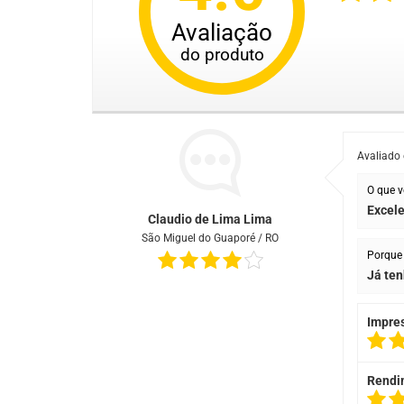
Avaliação
do produto
Avaliado
O que v
Excel
Claudio de Lima Lima
São Miguel do Guaporé / RO
Porque 
Já ten
Impre
Rendi