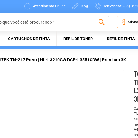
Atendimento
Online
Blog
Televendas:
(66) 352
Minha
CARTUCHOS DE TINTA
REFIL DE TONER
REFIL DE TINTA
217BK TN-217 Preto | HL-L3210CW DCP-L3551CDW | Premium 3K
T
T
L
3
Ca
TN
MF
mé
A4
an