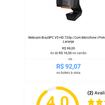
Webcam BrazilPC V5 HD 720p | Com Microfone | Pret
Laranja
R$
99,00
6x de
R$
16,50
no cartão
ou
R$
92,07
no boleto à vista
(2)
Aval
4.0