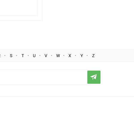
R
S
T
U
V
W
X
Y
Z