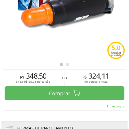
5.0
Avaliação
do produto
348,50
324,11
R$
R$
ou
6x de
R$
58,08
no cartão
no boleto à vista
Comprar
Em estoque
FORMAS DE PARCELAMENTO