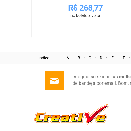
R$
268,77
no boleto à vista
Índice
A
B
C
D
E
F
Imagina só receber
as melho
de bandeja por email. Bom, 