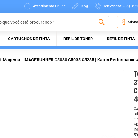
Atendimento
Online
Blog
Televendas:
(66) 352
Minha
CARTUCHOS DE TINTA
REFIL DE TONER
REFIL DE TINTA
1 Magenta | IMAGERUNNER C5030 C5035 C5235 | Katun Performance 
T
3
C
4
Ca
ut
C 
AD
IM
50