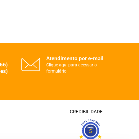
Atendimento por e-mail
(66)
Clique aqui para acessar o
es)
formulário
CREDIBILIDADE
5