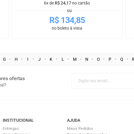
6x de
R$
24,17
no cartão
ou
R$
134,85
no boleto à vista
G
H
I
J
K
L
M
N
O
P
Q
res ofertas
né?
INSTITUCIONAL
AJUDA
Entregas
Meus Pedidos