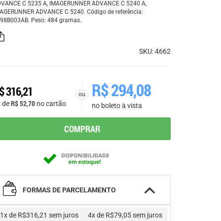
VANCE C 5235 A, IMAGERUNNER ADVANCE C 5240 A,
AGERUNNER ADVANCE C 5240. Código de referência:
98B003AB. Peso: 484 gramas.
SKU: 4662
R$
294,08
$
316,21
ou
R$
52,70
x de
no cartão
no boleto à vista
COMPRAR
FORMAS DE PARCELAMENTO
1x de R$316,21
sem juros
4x de R$79,05
sem juros