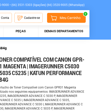
0-9000 • (66) 3531-5303 (ligações) (66) 3520-9005 (WhatsApp)
0
Meu Carrinho
 Conta
Cadastre-se
PEÇAS
DEMAIS DEPARTAMENTOS
484g
ONER COMPATÍVEL COM CANON GPR-
1 MAGENTA | IMAGERUNNER C5030
5035 C5235 | KATUN PERFORMANCE
84G
rtucho de Toner Compatível com Canon GPR31 Magenta
ilizado nos seguintes equipamentos: IMAGERUNNER ADVANCE
5235, IMAGERUNNER ADVANCE C 5030 P, IMAGERUNNER
VANCE C 5035 I, IMAGERUNNER ADVANCE C 5035,
AGERUNNER ADVANCE C 5030 I, IMAGERUNNER ADVANCE C
30, IMAGERUNNER ADVANCE C 5035 P, IMAGERUNNER