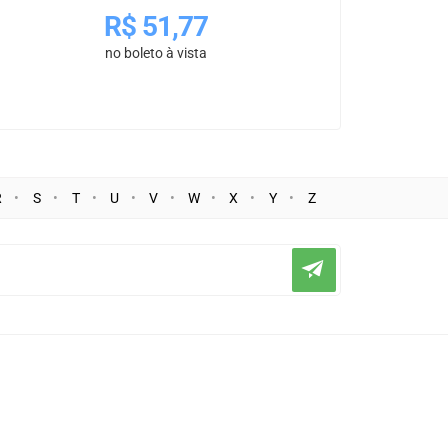
R$
51,77
no boleto à vista
R
S
T
U
V
W
X
Y
Z