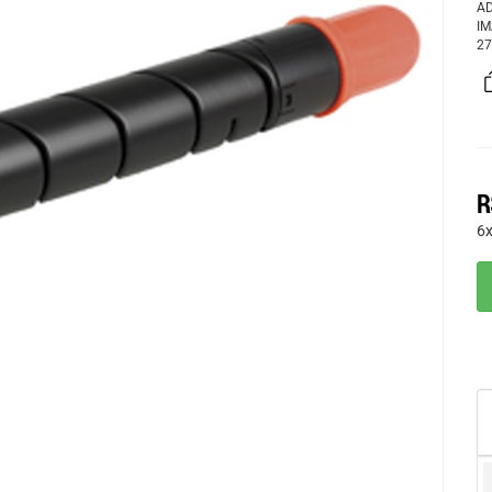
AD
IM
27
R
6