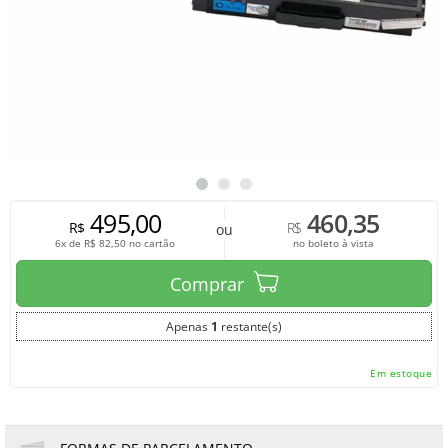
495,00
460,35
R$
R$
ou
6x de
R$
82,50
no cartão
no boleto à vista
Comprar
Apenas
1
restante(s)
Em estoque