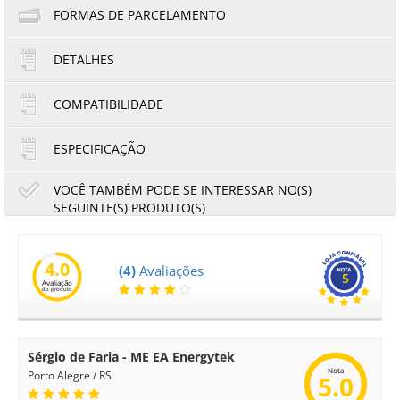
FORMAS DE PARCELAMENTO
DETALHES
1x de R$93,00
4x de R$23,25
2x de R$46,50
5x de R$18,60
COMPATIBILIDADE
3x de R$31,00
6x de R$15,50
ESPECIFICAÇÃO
VOCÊ TAMBÉM PODE SE INTERESSAR NO(S)
SEGUINTE(S) PRODUTO(S)
00
Unidade Fusora Compatível com HP SCX5835 SCX5935 |
JC91-00925D | Importado
4.0
(4)
Avaliações
5
Avaliação
320,00
297,60
do produto
R$
R$
ou
53,33
6x de
R$
no cartão
no boleto à vista
Sérgio de Faria - ME EA Energytek
Nota
Porto Alegre / RS
5.0