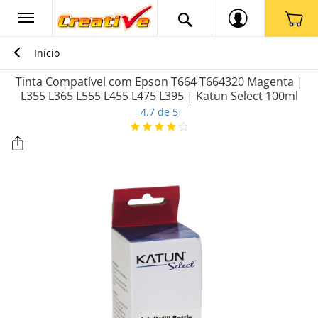
Início
Tinta Compatível com Epson T664 T664320 Magenta |
L355 L365 L555 L455 L475 L395 | Katun Select 100ml
4.7 de 5