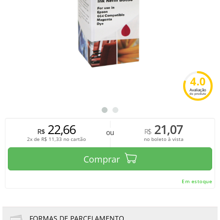
4.0
Avaliação
do produto
22,66
21,07
R$
R$
ou
2x de
R$
11,33
no cartão
no boleto à vista
Comprar
Em estoque
FORMAS DE PARCELAMENTO