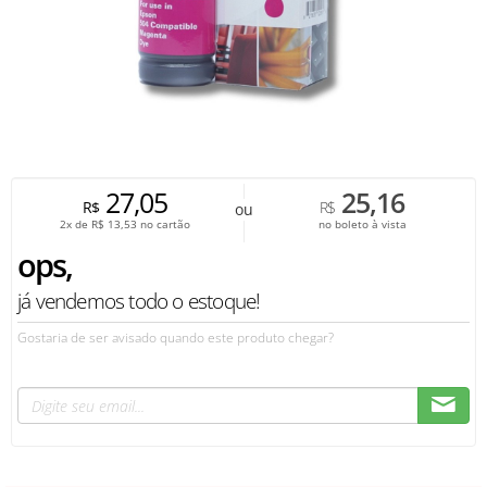
27,05
25,16
R$
R$
ou
2x de
R$
13,53
no cartão
no boleto à vista
ops,
já vendemos todo o estoque!
Gostaria de ser avisado quando este produto chegar?