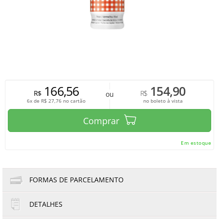
166,56
154,90
R$
R$
ou
6x de
R$
27,76
no cartão
no boleto à vista
Comprar
Em estoque
FORMAS DE PARCELAMENTO
DETALHES
1x de R$166,56
4x de R$41,64