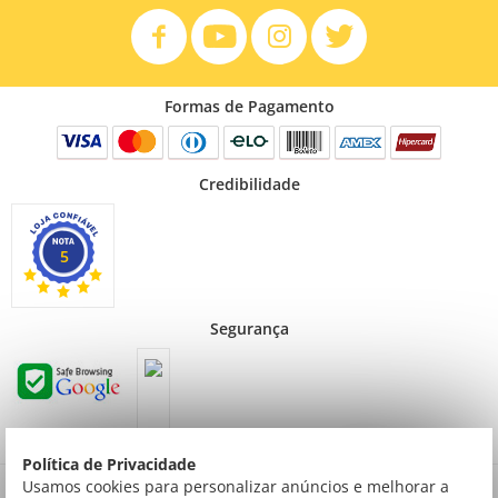
Formas de Pagamento
Credibilidade
5
Segurança
Política de Privacidade
Preços válidos para consumidor final não contribuinte. Preços exclusivos para compras
Usamos cookies para personalizar anúncios e melhorar a