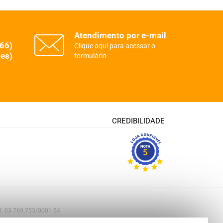
Atendimento por e-mail
(66)
Clique aqui para acessar o
es)
formulário
CREDIBILIDADE
5
PJ: 03.769.753/0001-54