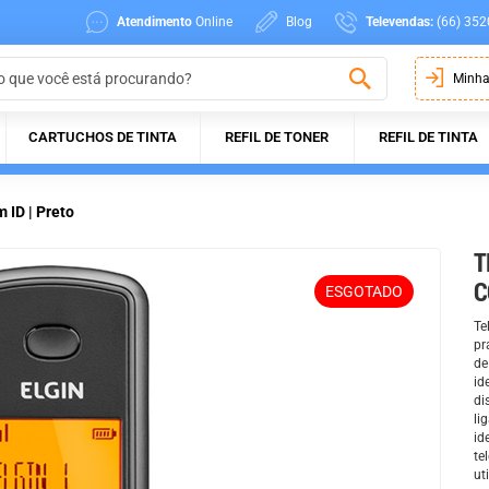
Atendimento
Online
Blog
Televendas:
(66) 352
Minha
CARTUCHOS DE TINTA
REFIL DE TONER
REFIL DE TINTA
 ID | Preto
T
C
ESGOTADO
Te
pr
de
id
di
li
id
te
ut