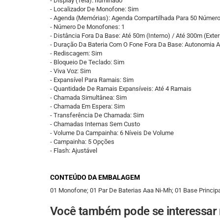
- Display (Tela): Iluminado
- Localizador De Monofone: Sim
- Agenda (Memórias): Agenda Compartilhada Para 50 Númer
- Número De Monofones: 1
- Distância Fora Da Base: Até 50m (Interno) / Até 300m (Exte
- Duração Da Bateria Com O Fone Fora Da Base: Autonomia 
- Rediscagem: Sim
- Bloqueio De Teclado: Sim
- Viva Voz: Sim
- Expansível Para Ramais: Sim
- Quantidade De Ramais Expansíveis: Até 4 Ramais
- Chamada Simultânea: Sim
- Chamada Em Espera: Sim
- Transferência De Chamada: Sim
- Chamadas Internas Sem Custo
- Volume Da Campainha: 6 Níveis De Volume
- Campainha: 5 Opções
- Flash: Ajustável
CONTEÚDO DA EMBALAGEM
01 Monofone; 01 Par De Baterias Aaa Ni-Mh; 01 Base Princip
Você também pode se interessar n