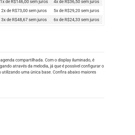
1x de R$146,00
sem juros
4x de R$36,50
sem juros
2x de R$73,00
sem juros
5x de R$29,20
sem juros
3x de R$48,67
sem juros
6x de R$24,33
sem juros
e agenda compartilhada. Com o display iluminado, é
ando através da melodia, já que é possível configurar o
s utilizando uma única base. Confira abaixo maiores