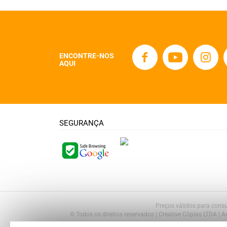
ENCONTRE-NOS
AQUI
SEGURANÇA
Preços válidos para consu
© Todos os direitos reservados | Creative Cópias LTDA | 