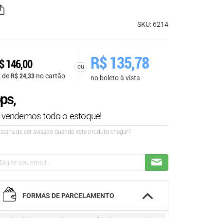
SKU: 6214
R$
135,78
$
146,00
ou
R$
24,33
x de
no cartão
no boleto à vista
ps,
á vendemos todo o estoque!
staria de ser avisado quando este produto chegar?
FORMAS DE PARCELAMENTO