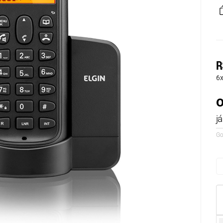
R
6
o
j
Go