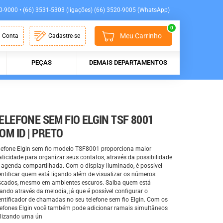
0-9000 • (66) 3531-5303 (ligações) (66) 3520-9005 (WhatsApp)
0
Meu Carrinho
 Conta
Cadastre-se
PEÇAS
DEMAIS DEPARTAMENTOS
ELEFONE SEM FIO ELGIN TSF 8001
OM ID | PRETO
lefone Elgin sem fio modelo TSF8001 proporciona maior
aticidade para organizar seus contatos, através da possibilidade
 agenda compartilhada. Com o display iluminado, é possível
entificar quem está ligando além de visualizar os números
scados, mesmo em ambientes escuros. Saiba quem está
gando através da melodia, já que é possível configurar o
entificador de chamadas no seu telefone sem fio Elgin. Com os
lefones Elgin você também pode adicionar ramais simultâneos
ilizando uma ún