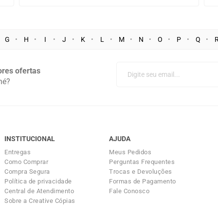
G
H
I
J
K
L
M
N
O
P
Q
res ofertas
né?
INSTITUCIONAL
AJUDA
Entregas
Meus Pedidos
Como Comprar
Perguntas Frequentes
Compra Segura
Trocas e Devoluções
Política de privacidade
Formas de Pagamento
Central de Atendimento
Fale Conosco
Sobre a Creative Cópias