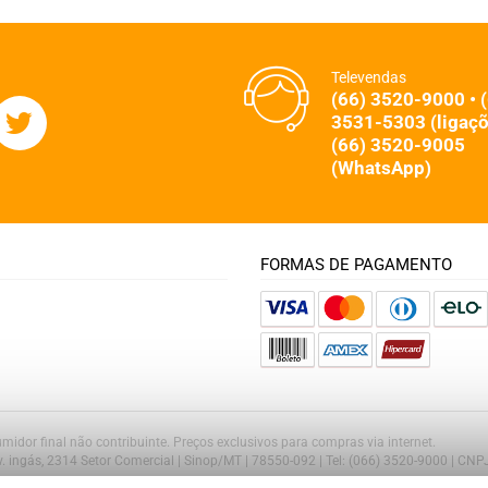
Televendas
(66) 3520-9000 • 
3531-5303 (ligaçõ
(66) 3520-9005
(WhatsApp)
FORMAS DE PAGAMENTO
midor final não contribuinte. Preços exclusivos para compras via internet.
Av. ingás, 2314 Setor Comercial | Sinop/MT | 78550-092 | Tel: (066) 3520-9000 | CN