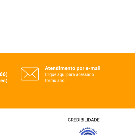
Atendimento por e-mail
(66)
Clique aqui para acessar o
es)
formulário
CREDIBILIDADE