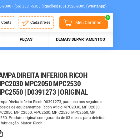
0-9000 • (66) 3531-5303 (ligações) (66) 3520-9005 (WhatsApp)
0
Meu Carrinho
 Conta
Cadastre-se
PEÇAS
DEMAIS DEPARTAMENTOS
AMPA DIREITA INFERIOR RICOH
PC2030 MPC2050 MPC2530
PC2550 | D0391273 | ORIGINAL
mpa Direita Inferior Ricoh D0391273, para uso nos seguintes
delos de equipamentos: Ricoh Aficio MPC2030, MP C2030,
C2050, MP C2050, MPC2530, MP C2530, MPC2550, MP
550. Produto original com garantia de 03 meses para defeitos
 fabricação. Marca: Ricoh.