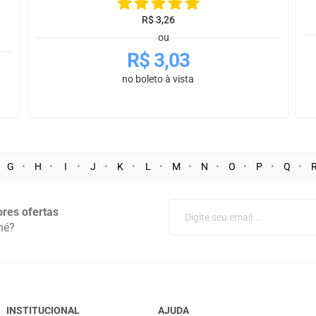
R$
3,26
ou
R$
3,03
no boleto à vista
G
H
I
J
K
L
M
N
O
P
Q
res ofertas
né?
INSTITUCIONAL
AJUDA