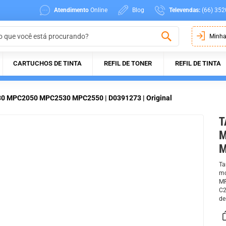
Atendimento
Online
Blog
Televendas:
(66) 352
Minha
CARTUCHOS DE TINTA
REFIL DE TONER
REFIL DE TINTA
030 MPC2050 MPC2530 MPC2550 | D0391273 | Original
T
M
M
Ta
mo
MP
C2
de