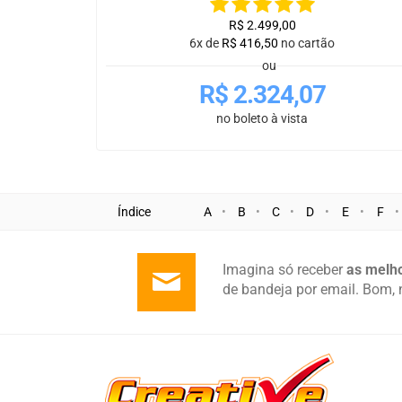
R$
2.499,00
6x de
R$
416,50
no cartão
ou
R$
2.324,07
no boleto à vista
Índice
A
B
C
D
E
F
Imagina só receber
as melho
de bandeja por email. Bom, 