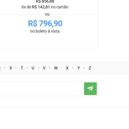
R$
856,88
6x de
R$
142,81
no cartão
ou
R$
796,90
no boleto à vista
R
S
T
U
V
W
X
Y
Z