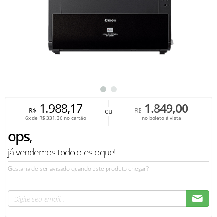
1.988,17
1.849,00
R$
R$
ou
6x de
R$
331,36
no cartão
no boleto à vista
ops,
já vendemos todo o estoque!
Gostaria de ser avisado quando este produto chegar?