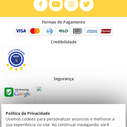
Formas de Pagamento
Credibilidade
5
Segurança
Política de Privacidade
Preços válidos para consumidor final não contribuinte. Preços exclusivos para compras
Usamos cookies para personalizar anúncios e melhorar a
via internet.
sua experiência no site. Ao continuar navegando, você
© Todos os direitos reservados | Creative Cópias LTDA | Av. ingás, 2314 Setor Comercial