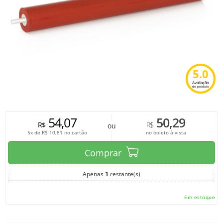
5.0
Avaliação
do produto
54,07
50,29
R$
R$
ou
5x de
R$
10,81
no cartão
no boleto à vista
Comprar
Apenas
1
restante(s)
Em estoque