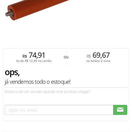
74,91
69,67
R$
R$
ou
6x de
R$
12,49
no cartão
no boleto à vista
ops,
já vendemos todo o estoque!
Gostaria de ser avisado quando este produto chegar?