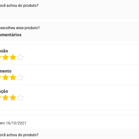
ocê achou do produto?
escolheu esse produto?
omentários
ssão
mento
ação
 em
16/10/2021
ocê achou do produto?