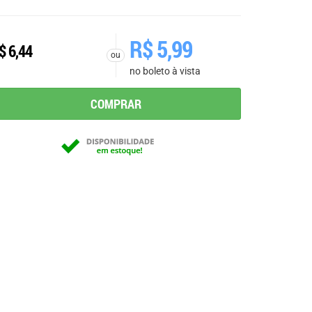
R$
5,99
$
6,44
ou
no boleto à vista
COMPRAR