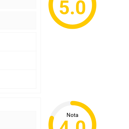
5.0
Nota
4.0