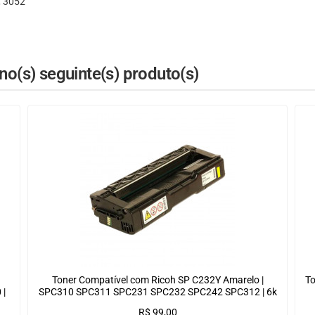
, 3052
o(s) seguinte(s) produto(s)
Toner Compatível com Ricoh SP C232Y Amarelo |
T
 |
SPC310 SPC311 SPC231 SPC232 SPC242 SPC312 | 6k
R$
99,00