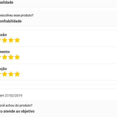
ualidade
escolheu esse produto?
onfiabilidade
ssão
mento
ação
 em
27/02/2019
ocê achou do produto?
o atende ao objetivo