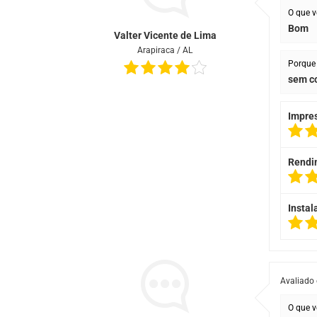
O que v
Bom
Valter Vicente de Lima
Arapiraca / AL
Porque 
sem c
Impre
Rendi
Instal
Avaliado
O que v