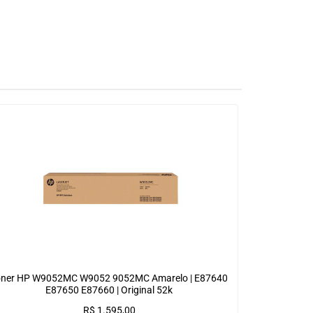
oner HP W9052MC W9052 9052MC Amarelo | E87640
E87650 E87660 | Original 52k
R$
1.595,00