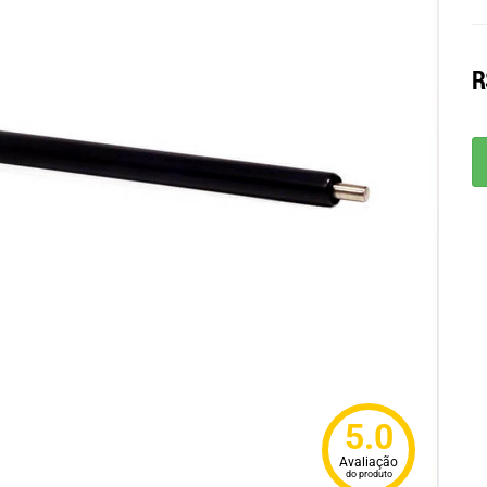
R
5.0
Avaliação
do produto