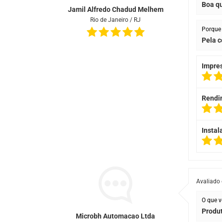
Boa q
Jamil Alfredo Chadud Melhem
Rio de Janeiro / RJ
Porque 
Pela c
Impre
Rendi
Instal
Avaliado
O que v
Produt
Microbh Automacao Ltda