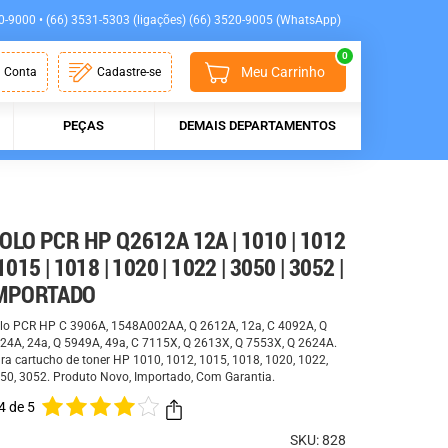
0-9000 • (66) 3531-5303 (ligações) (66) 3520-9005 (WhatsApp)
0
Meu Carrinho
 Conta
Cadastre-se
PEÇAS
DEMAIS DEPARTAMENTOS
OLO PCR HP Q2612A 12A | 1010 | 1012
 1015 | 1018 | 1020 | 1022 | 3050 | 3052 |
MPORTADO
lo PCR HP C 3906A, 1548A002AA, Q 2612A, 12a, C 4092A, Q
24A, 24a, Q 5949A, 49a, C 7115X, Q 2613X, Q 7553X, Q 2624A.
ra cartucho de toner HP 1010, 1012, 1015, 1018, 1020, 1022,
50, 3052. Produto Novo, Importado, Com Garantia.
4 de 5
SKU: 828