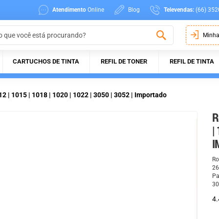
Atendimento
Online
Blog
Televendas:
(66) 352
Minha
CARTUCHOS DE TINTA
REFIL DE TONER
REFIL DE TINTA
 | 1015 | 1018 | 1020 | 1022 | 3050 | 3052 | Importado
R
|
I
Ro
26
Pa
30
4.