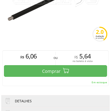
2.0
Avaliação
do produto
6,06
5,64
R$
R$
ou
no boleto à vista
Comprar
Em estoque
DETALHES