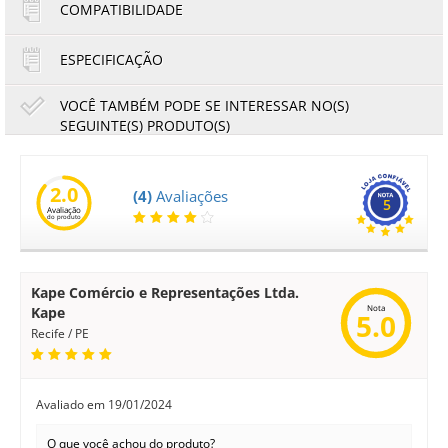
COMPATIBILIDADE
ESPECIFICAÇÃO
VOCÊ TAMBÉM PODE SE INTERESSAR NO(S)
SEGUINTE(S) PRODUTO(S)
Placa Guia Unidade de Transferência Ricoh MPC2030
MPC2530 MPC2050 MPC2550 | D0396241 | Original
2.0
(4)
Avaliações
5
Avaliação
275,73
256,43
do produto
R$
R$
ou
45,96
6x de
R$
no cartão
no boleto à vista
Kape Comércio e Representações Ltda.
Nota
Kape
5.0
Recife / PE
Avaliado em
19/01/2024
O que você achou do produto?