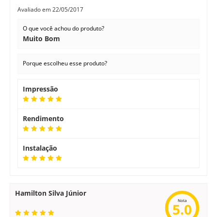
Avaliado em
22/05/2017
O que você achou do produto?
Produtos Compatíveis com o Rolo PCR
Muito Bom
Porque escolheu esse produto?
Impressão
HP P1102
Rendimento
HP M1132
HP P1102W
Instalação
Rolo PCR para Toner HP
Hamilton Silva Júnior
Nota
5.0