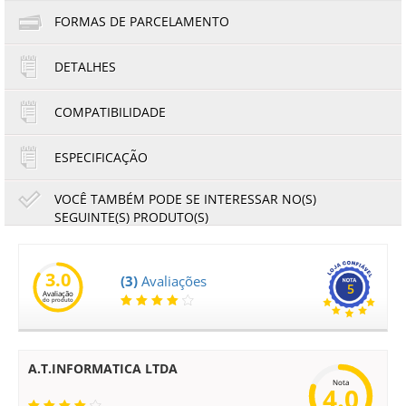
FORMAS DE PARCELAMENTO
DETALHES
1x de R$26,02
2x de R$13,01
COMPATIBILIDADE
ESPECIFICAÇÃO
VOCÊ TAMBÉM PODE SE INTERESSAR NO(S)
SEGUINTE(S) PRODUTO(S)
76
Toner Lexmark C736H1YG Amarelo | X736DE X738DE
X738DTE C736DN | Original 10k
3.0
(3)
Avaliações
5
Avaliação
237,83
221,18
do produto
R$
R$
ou
39,64
6x de
R$
no cartão
no boleto à vista
A.T.INFORMATICA LTDA
Nota
4.0