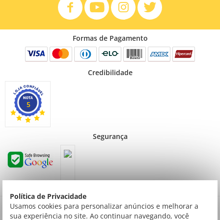
Formas de Pagamento
Credibilidade
5
Segurança
Política de Privacidade
Preços válidos para consumidor final não contribuinte. Preços exclusivos para compras
Usamos cookies para personalizar anúncios e melhorar a
via internet.
sua experiência no site. Ao continuar navegando, você
© Todos os direitos reservados | Creative Cópias LTDA | Av. ingás, 2314 Setor Comercial