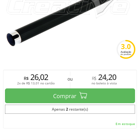
3.0
Avaliação
do produto
26,02
24,20
R$
R$
ou
2x de
R$
13,01
no cartão
no boleto à vista
Comprar
Apenas
2
restante(s)
Em estoque