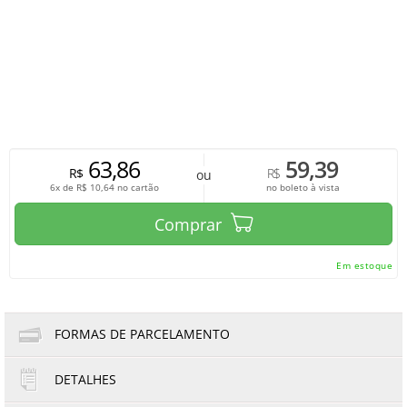
63,86
59,39
R$
R$
ou
6x de
R$
10,64
no cartão
no boleto à vista
Comprar
Em estoque
FORMAS DE PARCELAMENTO
DETALHES
1x de R$63,86
4x de R$15,97