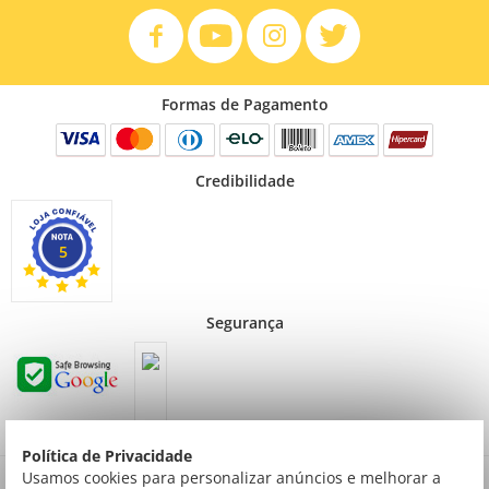
Formas de Pagamento
Credibilidade
5
Segurança
Política de Privacidade
Preços válidos para consumidor final não contribuinte. Preços exclusivos para compras
Usamos cookies para personalizar anúncios e melhorar a