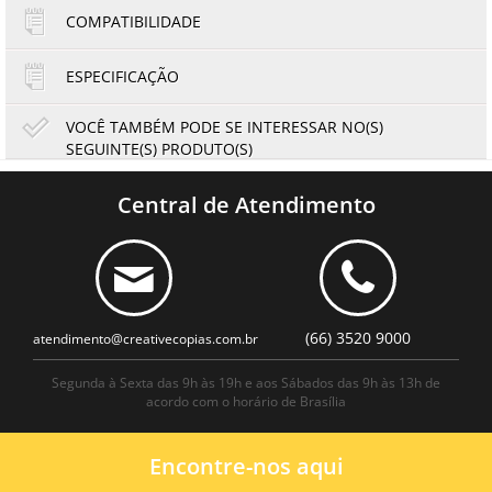
2x de R$18,18
COMPATIBILIDADE
ESPECIFICAÇÃO
VOCÊ TAMBÉM PODE SE INTERESSAR NO(S)
SEGUINTE(S) PRODUTO(S)
Toner Ricoh Pro C651EX C751 C751EX 828186 Amarelo |
Original 48.5K
Central de Atendimento
1.999,00
1.859,07
R$
R$
ou
333,17
6x de
R$
no cartão
no boleto à vista
(66) 3520 9000
atendimento@creativecopias.com.br
Segunda à Sexta das 9h às 19h e aos Sábados das 9h às 13h de
acordo com o horário de Brasília
Encontre-nos aqui