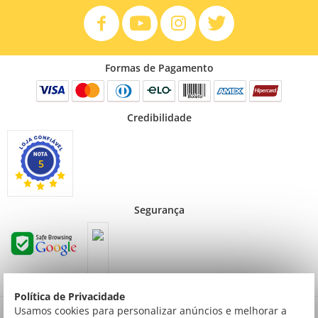
Formas de Pagamento
Credibilidade
5
Segurança
Política de Privacidade
Preços válidos para consumidor final não contribuinte. Preços exclusivos para compras
Usamos cookies para personalizar anúncios e melhorar a