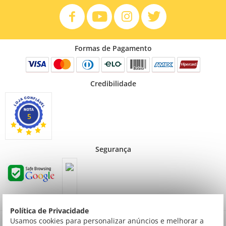
Formas de Pagamento
Credibilidade
5
Segurança
Política de Privacidade
Preços válidos para consumidor final não contribuinte. Preços exclusivos para compras
Usamos cookies para personalizar anúncios e melhorar a