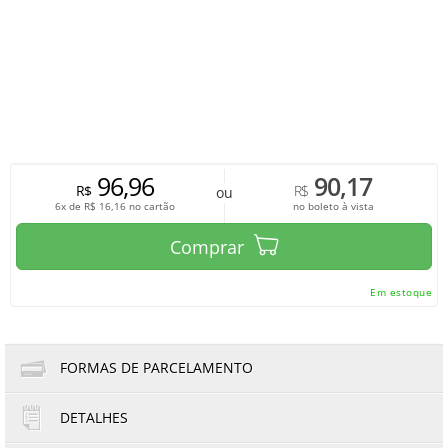
96,96
90,17
R$
R$
ou
6x de
R$
16,16
no cartão
no boleto à vista
Comprar
Em estoque
FORMAS DE PARCELAMENTO
DETALHES
1x de R$96,96
4x de R$24,24