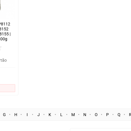
CP8112
8152
155 |
200g
rtão
G
H
I
J
K
L
M
N
O
P
Q