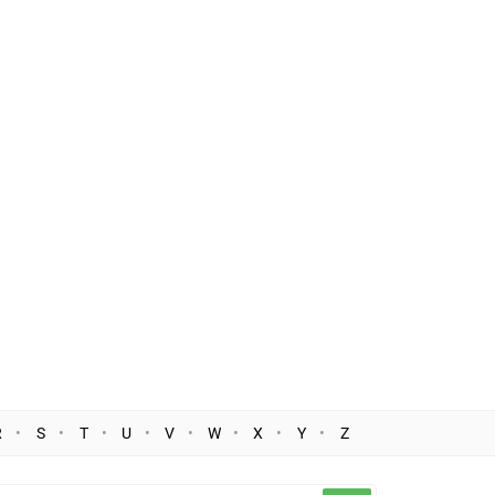
R
S
T
U
V
W
X
Y
Z