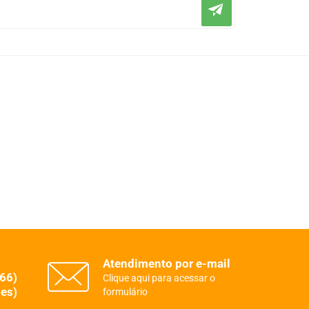
Atendimento por e-mail
(66)
Clique aqui para acessar o
es)
formulário