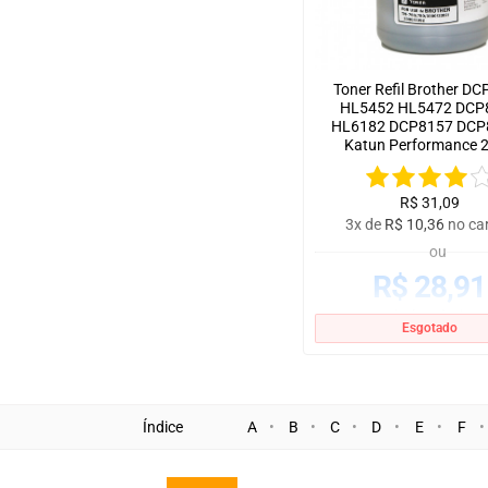
Toner Refil Brother D
HL5452 HL5472 DCP
HL6182 DCP8157 DCP8
Katun Performance 
R$
31,09
3x de
R$
10,36
no ca
ou
R$
28,91
no boleto à vista
Esgotado
Índice
A
B
C
D
E
F