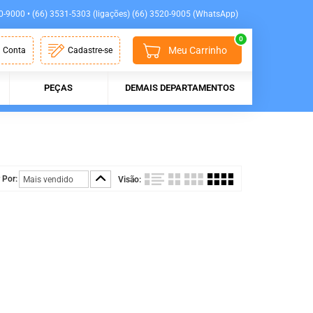
0-9000 • (66) 3531-5303 (ligações) (66) 3520-9005 (WhatsApp)
0
Meu Carrinho
 Conta
Cadastre-se
PEÇAS
DEMAIS DEPARTAMENTOS
 Por:
Visão: