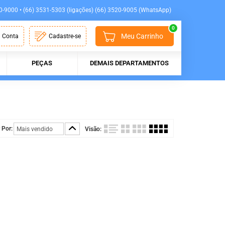
0-9000 • (66) 3531-5303 (ligações) (66) 3520-9005 (WhatsApp)
0
Meu Carrinho
 Conta
Cadastre-se
PEÇAS
DEMAIS DEPARTAMENTOS
 Por:
Visão: