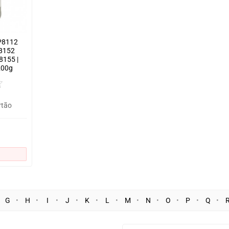
CP8112
8152
155 |
200g
rtão
G
H
I
J
K
L
M
N
O
P
Q