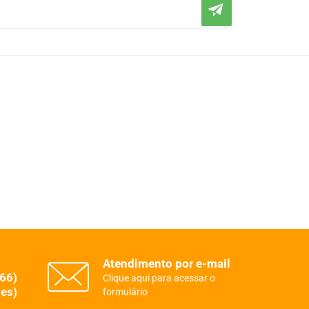
Atendimento por e-mail
(66)
Clique aqui para acessar o
es)
formulário