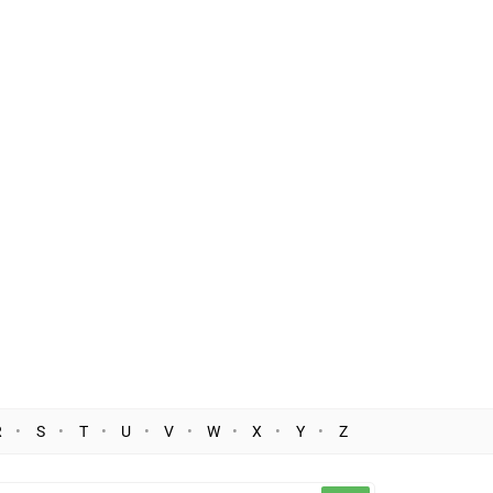
R
S
T
U
V
W
X
Y
Z