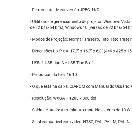
- Ferramenta de conversão JPEG: N/D
- Utilitário de gerenciamento de projetor: Windows Vista
de 32 bits/64 bits), Windows 10 (versão de 32 bits/64 b
- Modos de Projeção: Normal, Traseiro, Teto, Teto Traseir
- Dimensões L x P x A: 17,7" x 16,7" x 6,0" (449 x 425 x 
- USB: 1 USB tipo A e USB Tipo B x 1.
- Proporção da tela: 16:10
- O que está na caixa: CD-ROM com Manual do Usuário, G
- Resolução: WXGA – 1280 x 800 dpi
- Saída de áudio: Alto-falante embutido estéreo de 10 W
- Sinal compatível com vídeo: NTSC, PAL, PAL-M, PAL-