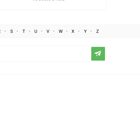
R
S
T
U
V
W
X
Y
Z