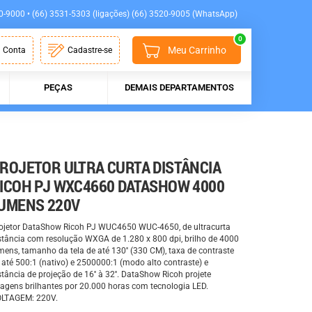
0-9000 • (66) 3531-5303 (ligações) (66) 3520-9005 (WhatsApp)
0
Meu Carrinho
 Conta
Cadastre-se
PEÇAS
DEMAIS DEPARTAMENTOS
ROJETOR ULTRA CURTA DISTÂNCIA
ICOH PJ WXC4660 DATASHOW 4000
UMENS 220V
ojetor DataShow Ricoh PJ WUC4650 WUC-4650, de ultracurta
stância com resolução WXGA de 1.280 x 800 dpi, brilho de 4000
mens, tamanho da tela de até 130'' (330 CM), taxa de contraste
 até 500:1 (nativo) e 2500000:1 (modo alto contraste) e
stância de projeção de 16'' à 32''. DataShow Ricoh projete
agens brilhantes por 20.000 horas com tecnologia LED.
LTAGEM: 220V.