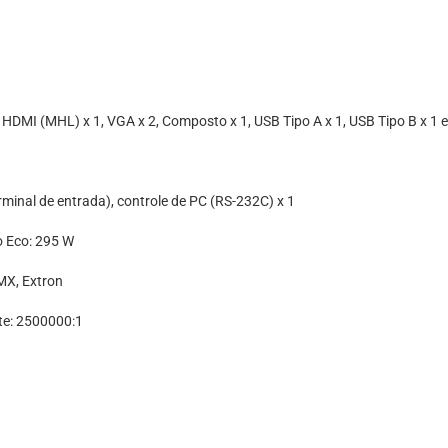
, HDMI (MHL) x 1, VGA x 2, Composto x 1, USB Tipo A x 1, USB Tipo B x 1 e
minal de entrada), controle de PC (RS-232C) x 1
o Eco: 295 W
AMX, Extron
ste: 2500000:1