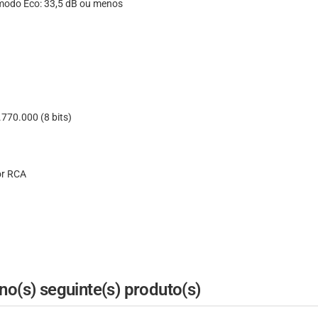
 modo Eco: 33,5 dB ou menos
.770.000 (8 bits)
or RCA
o(s) seguinte(s) produto(s)