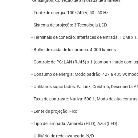
Kensington, Correção de almofada de alfinetes.
- Fonte de energia: 100/240 V; 50 - 60 Hz
- Sistema de projeção: 3 Tecnologia LCD
- Terminais de conexão: Interfaces de entrada: HDMI x 1
- Brilho de saída de luz branca: 4.000 lumens
- Controle de PC: LAN (RJ45) x 1 (compartilhado com ter
- Consumo de energia: Modo padrão: 427 a 435 W; mod
- Utilitários suportados: PJ Link, Crestron, Descoberta 
- Taxa de contraste: Nativa: 500:1, Modo de alto contra
- Lente de projeção: Fixo
- Tipo de lâmpada: Amarelo (HLD), Azul (LED).
- Utilitário de rede avançado: N/D