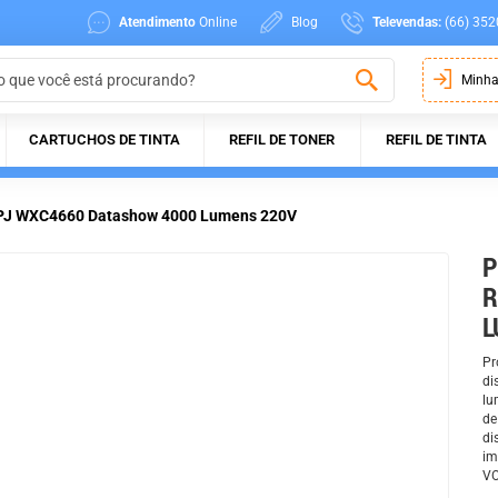
Atendimento
Online
Blog
Televendas:
(66) 352
Minha
CARTUCHOS DE TINTA
REFIL DE TONER
REFIL DE TINTA
oh PJ WXC4660 Datashow 4000 Lumens 220V
P
R
L
Pr
di
lu
de
di
im
VO