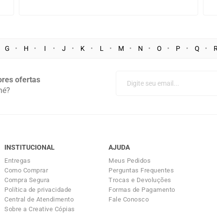
G
H
I
J
K
L
M
N
O
P
Q
res ofertas
né?
INSTITUCIONAL
AJUDA
Entregas
Meus Pedidos
Como Comprar
Perguntas Frequentes
Compra Segura
Trocas e Devoluções
Política de privacidade
Formas de Pagamento
Central de Atendimento
Fale Conosco
Sobre a Creative Cópias