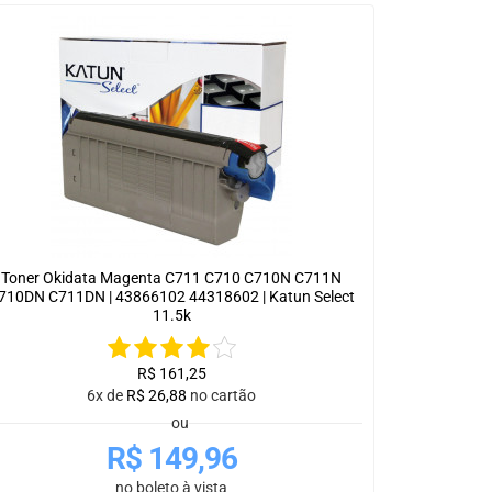
Toner Okidata Magenta C711 C710 C710N C711N
710DN C711DN | 43866102 44318602 | Katun Select
11.5k
R$
161,25
6x de
R$
26,88
no cartão
ou
R$
149,96
no boleto à vista