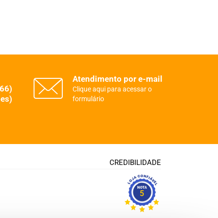
Atendimento por e-mail
(66)
Clique aqui para acessar o
es)
formulário
CREDIBILIDADE
5