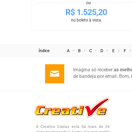
ou
R$
1.525,20
no boleto à vista
Índice
A
B
C
D
E
F
Imagina só receber
as melho
de bandeja por email. Bom, 
A Creative Cópias está há mais de 26
anos no mercado e é uma loja que vende