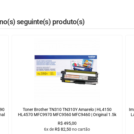
o(s) seguinte(s) produto(s)
90
Toner Brother TN310 TN310Y Amarelo | HL4150
Im
nal
HL4570 MFC9970 MFC9560 MFC9460 | Original 1.5k
L
R$
495,00
6x de
R$
82,50
no cartão