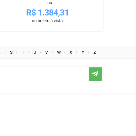
ou
R$
1.384,31
no boleto à vista
R
S
T
U
V
W
X
Y
Z