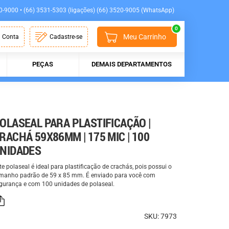
0-9000 • (66) 3531-5303 (ligações) (66) 3520-9005 (WhatsApp)
0
Meu Carrinho
 Conta
Cadastre-se
PEÇAS
DEMAIS DEPARTAMENTOS
OLASEAL PARA PLASTIFICAÇÃO |
RACHÁ 59X86MM | 175 MIC | 100
NIDADES
te polaseal é ideal para plastificação de crachás, pois possui o
manho padrão de 59 x 85 mm. É enviado para você com
gurança e com 100 unidades de polaseal.
SKU: 7973