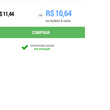
R$
10,64
$
11,44
ou
no boleto à vista
COMPRAR