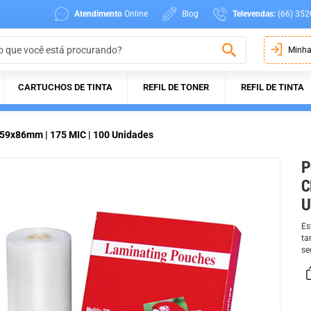
Atendimento
Online
Blog
Televendas:
(66) 352
Minha
CARTUCHOS DE TINTA
REFIL DE TONER
REFIL DE TINTA
á 59x86mm | 175 MIC | 100 Unidades
P
C
U
Es
ta
se