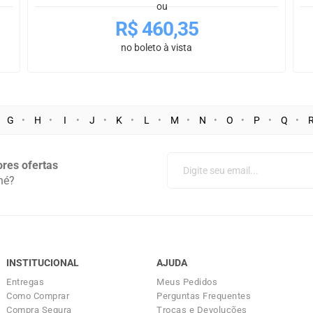
ou
R$
460,35
no boleto à vista
G
H
I
J
K
L
M
N
O
P
Q
res ofertas
né?
INSTITUCIONAL
AJUDA
Entregas
Meus Pedidos
Como Comprar
Perguntas Frequentes
Compra Segura
Trocas e Devoluções