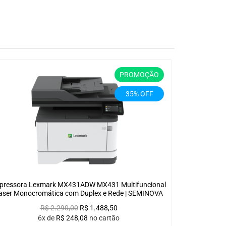
PROMOÇÃO
35% OFF
pressora Lexmark MX431ADW MX431 Multifuncional
aser Monocromática com Duplex e Rede | SEMINOVA
R$
2.290,00
R$
1.488,50
6x de
R$
248,08
no cartão