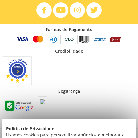
Formas de Pagamento
Credibilidade
5
Segurança
Política de Privacidade
Preços válidos para consumidor final não contribuinte. Preços exclusivos para compras
Usamos cookies para personalizar anúncios e melhorar a