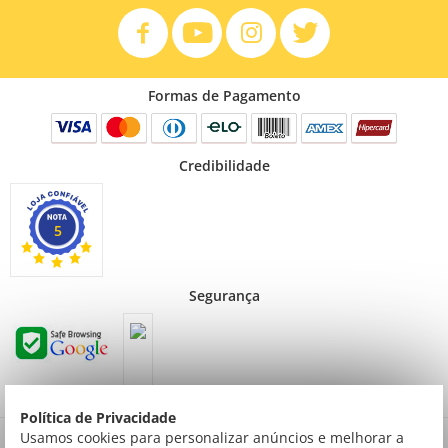
Formas de Pagamento
Credibilidade
5
Segurança
Política de Privacidade
Preços válidos para consumidor final não contribuinte. Preços exclusivos para compras
Usamos cookies para personalizar anúncios e melhorar a