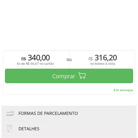
340,00
316,20
R$
R$
ou
6x de
R$
56,67
no cartão
no boleto à vista
Comprar
Em estoque
FORMAS DE PARCELAMENTO
DETALHES
1x de R$340,00
4x de R$85,00