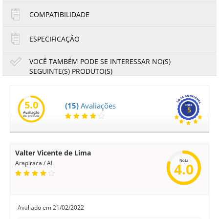
COMPATIBILIDADE
ESPECIFICAÇÃO
VOCÊ TAMBÉM PODE SE INTERESSAR NO(S)
SEGUINTE(S) PRODUTO(S)
Placa Fonte Alta Brother DCP-L5652DN DCP-L5602DN
DCP-L5502DN MFC-L6902DW | D0000V001 | Original
5.0
(15)
Avaliações
5
Avaliação
130,00
120,90
do produto
R$
R$
ou
21,67
6x de
R$
no cartão
no boleto à vista
Valter Vicente de Lima
Nota
Arapiraca / AL
4.0
Avaliado em
21/02/2022