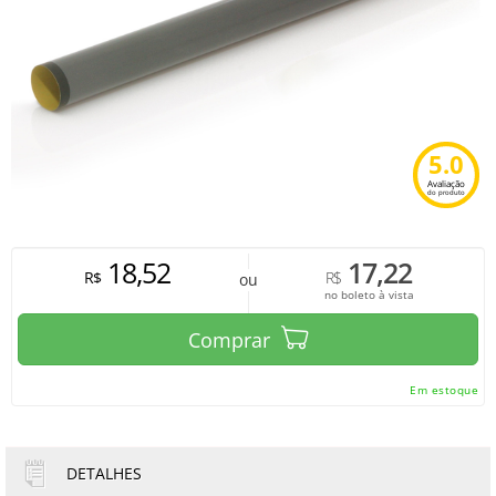
5.0
Avaliação
do produto
18,52
17,22
R$
R$
ou
no boleto à vista
Comprar
Em estoque
DETALHES