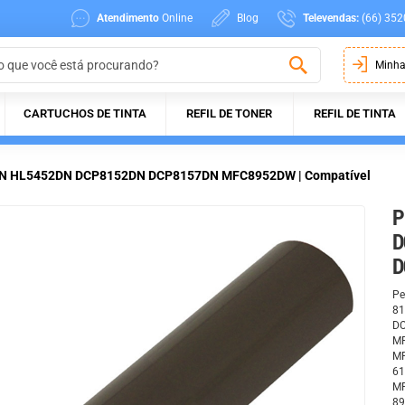
Atendimento
Online
Blog
Televendas:
(66) 352
Minha
CARTUCHOS DE TINTA
REFIL DE TONER
REFIL DE TINTA
12DN HL5452DN DCP8152DN DCP8157DN MFC8952DW | Compatível
P
D
D
Pe
81
DC
MF
MF
61
M
89