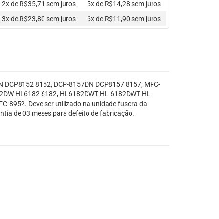
2x de R$35,71
sem juros
5x de R$14,28
sem juros
3x de R$23,80
sem juros
6x de R$11,90
sem juros
2DN DCP8152 8152, DCP-8157DN DCP8157 8157, MFC-
2DW HL6182 6182, HL6182DWT HL-6182DWT HL-
. Deve ser utilizado na unidade fusora da
tia de 03 meses para defeito de fabricação.