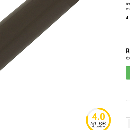
89
co
4.
R
6
4.0
Avaliação
do produto