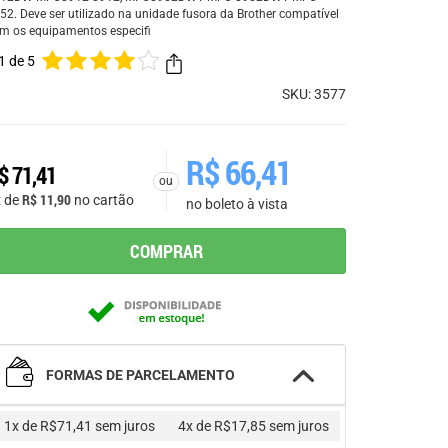
52. Deve ser utilizado na unidade fusora da Brother compatível
m os equipamentos especifi
1 de 5
SKU: 3577
R$
66,41
$
71,41
ou
R$
11,90
x de
no cartão
no boleto à vista
COMPRAR
FORMAS DE PARCELAMENTO
1x de R$71,41
sem juros
4x de R$17,85
sem juros