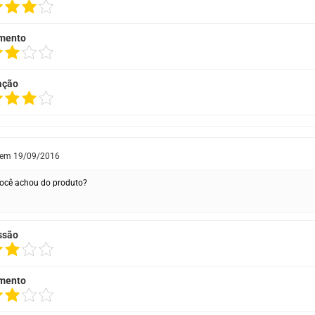
mento
ação
 em
19/09/2016
ocê achou do produto?
ssão
mento