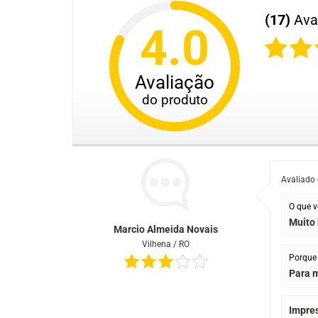
(17)
Ava
4.0
Avaliação
do produto
Avaliado
O que v
Muito
Marcio Almeida Novais
Vilhena / RO
Porque 
Para 
Impre