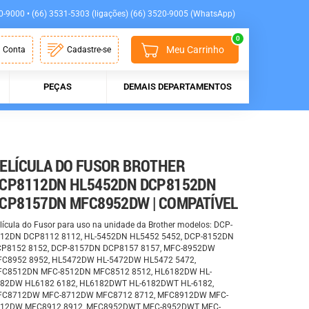
0-9000 • (66) 3531-5303 (ligações) (66) 3520-9005 (WhatsApp)
0
Meu Carrinho
 Conta
Cadastre-se
PEÇAS
DEMAIS DEPARTAMENTOS
ELÍCULA DO FUSOR BROTHER
CP8112DN HL5452DN DCP8152DN
CP8157DN MFC8952DW | COMPATÍVEL
lícula do Fusor para uso na unidade da Brother modelos: DCP-
12DN DCP8112 8112, HL-5452DN HL5452 5452, DCP-8152DN
P8152 8152, DCP-8157DN DCP8157 8157, MFC-8952DW
C8952 8952, HL5472DW HL-5472DW HL5472 5472,
C8512DN MFC-8512DN MFC8512 8512, HL6182DW HL-
82DW HL6182 6182, HL6182DWT HL-6182DWT HL-6182,
FC8712DW MFC-8712DW MFC8712 8712, MFC8912DW MFC-
12DW MFC8912 8912, MFC8952DWT MFC-8952DWT MFC-