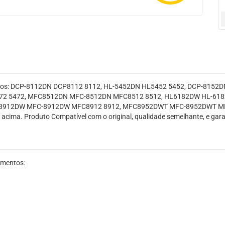
modelos: DCP-8112DN DCP8112 8112, HL-5452DN HL5452 5452, DCP-815
2 5472, MFC8512DN MFC-8512DN MFC8512 8512, HL6182DW HL-618
12DW MFC-8912DW MFC8912 8912, MFC8952DWT MFC-8952DWT MFC-8952
cima. Produto Compatível com o original, qualidade semelhante, e garan
amentos: