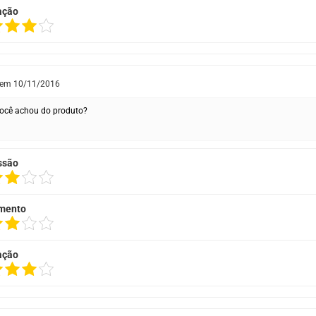
ação
 em
10/11/2016
ocê achou do produto?
ssão
mento
ação