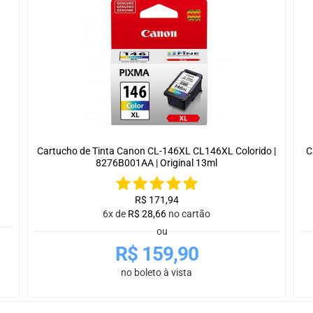
Cartucho de Tinta Canon CL-146XL CL146XL Colorido |
C
8276B001AA | Original 13ml
R$
171,94
6x de
R$
28,66
no cartão
ou
R$
159,90
no boleto à vista