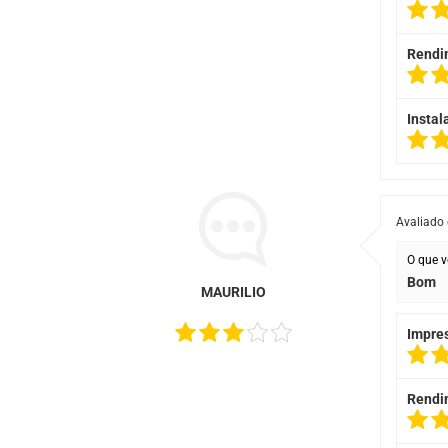
Rendi
Instal
Avaliado
O que v
Bom
MAURILIO
Impre
Rendi