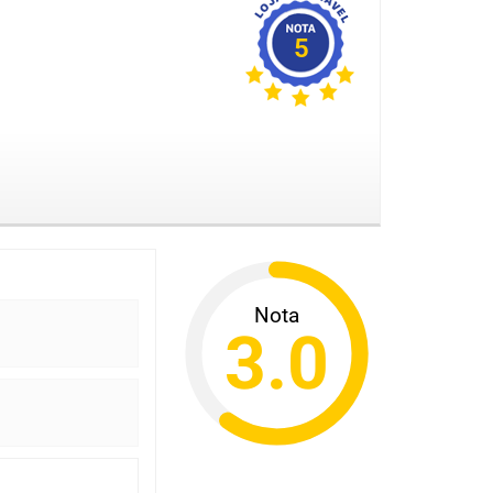
5
Nota
3.0