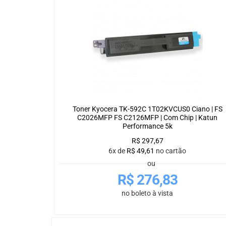
Toner Kyocera TK-592C 1T02KVCUS0 Ciano | FS
C2026MFP FS C2126MFP | Com Chip | Katun
Performance 5k
R$
297,67
6x de
R$
49,61
no cartão
ou
R$
276,83
no boleto à vista