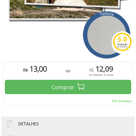
5.0
Avaliação
do produto
13,00
12,09
R$
R$
ou
no boleto à vista
Comprar
Em estoque
DETALHES