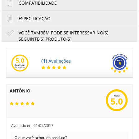
COMPATIBILIDADE
ESPECIFICAÇÃO
VOCÊ TAMBÉM PODE SE INTERESSAR NO(S)
SEGUINTE(S) PRODUTO(S)
|
Engrenagem do Fusor Brother DCP8112DN HL5452DN
DCP8152DN DCP8157DN MFC8952DW | Branca Original
5.0
(1)
Avaliações
5
Avaliação
12,00
11,16
do produto
R$
R$
ou
no boleto à vista
ANTÔNIO
Nota
5.0
Avaliado em
01/05/2017
O que você achou do produto?