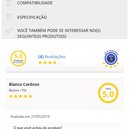
COMPATIBILIDADE
ESPECIFICAÇÃO
VOCÊ TAMBÉM PODE SE INTERESSAR NO(S)
SEGUINTE(S) PRODUTO(S)
Toner Compatível com Ricoh 407578 | SP 310SFNW SP310
SP311 SP310SFNW | Importado 6.4k
5.0
(4)
Avaliações
5
Avaliação
do produto
95,95
89,23
R$
R$
ou
15,99
6x de
R$
no cartão
no boleto à vista
Bianca Cardoso
Nota
Belem / PA
5.0
Avaliado em
27/05/2019
O que você achou do produto?