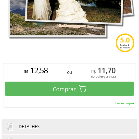
5.0
Avaliação
do produto
12,58
11,70
R$
R$
ou
no boleto à vista
Comprar
Em estoque
DETALHES