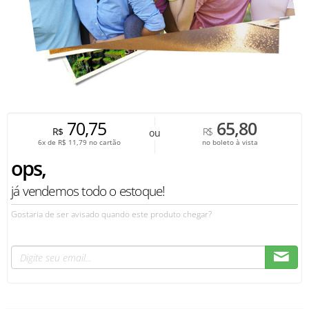
70,75
65,80
R$
R$
ou
6x de
R$
11,79
no cartão
no boleto à vista
ops,
já vendemos todo o estoque!
Gostaria de ser avisado quando este produto chegar?