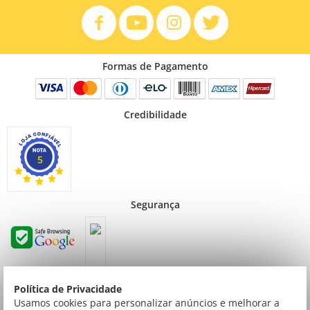
Formas de Pagamento
Credibilidade
5
Segurança
Política de Privacidade
Preços válidos para consumidor final não contribuinte. Preços exclusivos para compras
Usamos cookies para personalizar anúncios e melhorar a