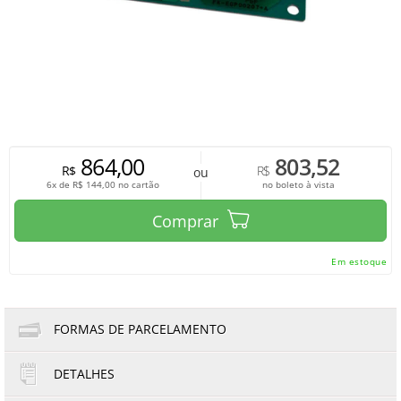
864,00
803,52
R$
R$
ou
6x de
R$
144,00
no cartão
no boleto à vista
Comprar
Em estoque
FORMAS DE PARCELAMENTO
DETALHES
1x de R$864,00
4x de R$216,00