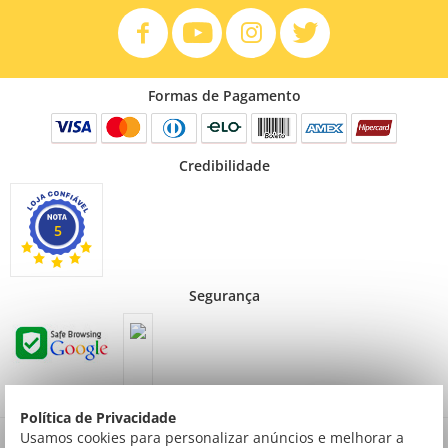
Formas de Pagamento
Credibilidade
5
Segurança
Política de Privacidade
Preços válidos para consumidor final não contribuinte. Preços exclusivos para compras
Usamos cookies para personalizar anúncios e melhorar a