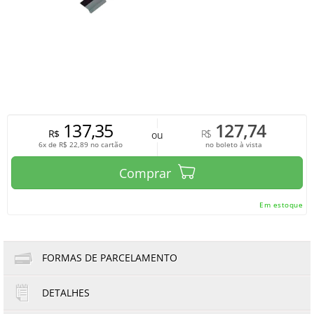
137,35
127,74
R$
R$
ou
6x de
R$
22,89
no cartão
no boleto à vista
Comprar
Em estoque
FORMAS DE PARCELAMENTO
DETALHES
1x de R$137,35
4x de R$34,34