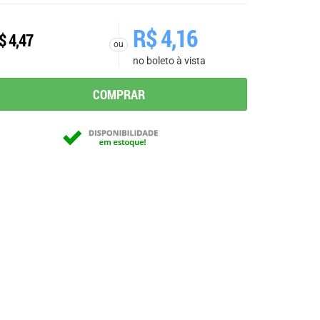
R$
4,16
$
4,47
ou
no boleto à vista
COMPRAR