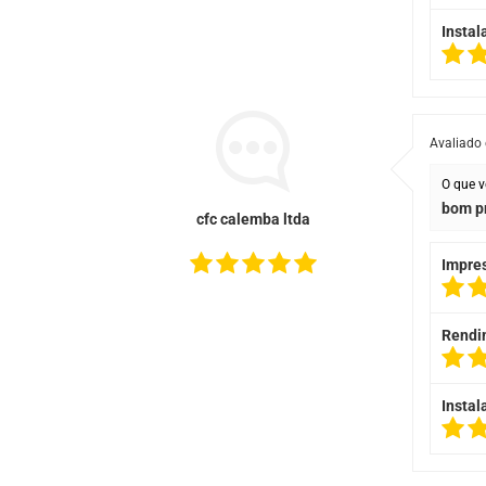
Instal
Avaliado
O que v
bom p
cfc calemba ltda
Impre
Rendi
Instal