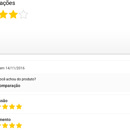
iações
 em
14/11/2016
ocê achou do produto?
omparação
ssão
mento