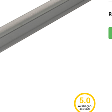
R
5.0
Avaliação
do produto