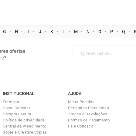
G
H
I
J
K
L
M
N
O
P
Q
res ofertas
né?
INSTITUCIONAL
AJUDA
Entregas
Meus Pedidos
Como Comprar
Perguntas Frequentes
Compra Segura
Trocas e Devoluções
Política de privacidade
Formas de Pagamento
Central de Atendimento
Fale Conosco
Sobre a Creative Cópias