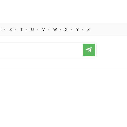
R
S
T
U
V
W
X
Y
Z