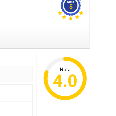
5
Nota
4.0