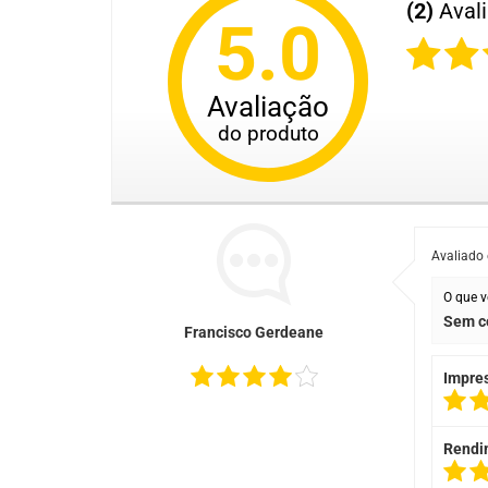
(2)
Aval
5.0
Avaliação
do produto
Avaliado
O que v
Sem c
Francisco Gerdeane
Impre
Rendi