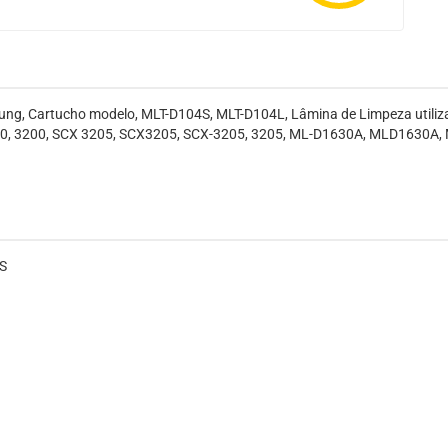
ung, Cartucho modelo, MLT-D104S, MLT-D104L, Lâmina de Limpeza utili
0, 3200, SCX 3205, SCX3205, SCX-3205, 3205, ML-D1630A, MLD1630A, M
S