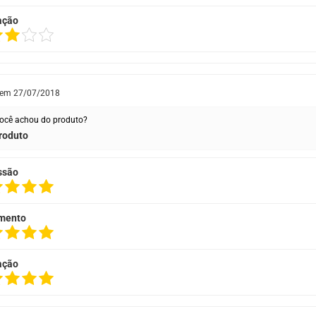
ação
 em
27/07/2018
ocê achou do produto?
roduto
ssão
mento
ação