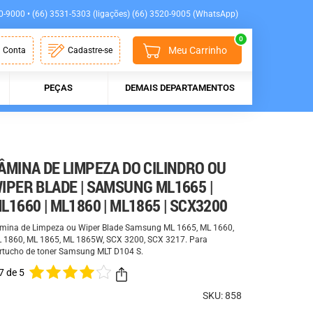
0-9000 • (66) 3531-5303 (ligações) (66) 3520-9005 (WhatsApp)
0
Meu Carrinho
 Conta
Cadastre-se
PEÇAS
DEMAIS DEPARTAMENTOS
ÂMINA DE LIMPEZA DO CILINDRO OU
IPER BLADE | SAMSUNG ML1665 |
L1660 | ML1860 | ML1865 | SCX3200
mina de Limpeza ou Wiper Blade Samsung ML 1665, ML 1660,
 1860, ML 1865, ML 1865W, SCX 3200, SCX 3217. Para
rtucho de toner Samsung MLT D104 S.
7 de 5
SKU: 858