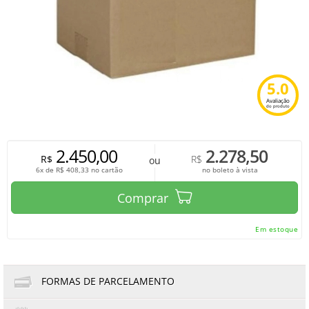
5.0
Avaliação
do produto
2.450,00
2.278,50
R$
R$
ou
6x de
R$
408,33
no cartão
no boleto à vista
Comprar
Em estoque
FORMAS DE PARCELAMENTO