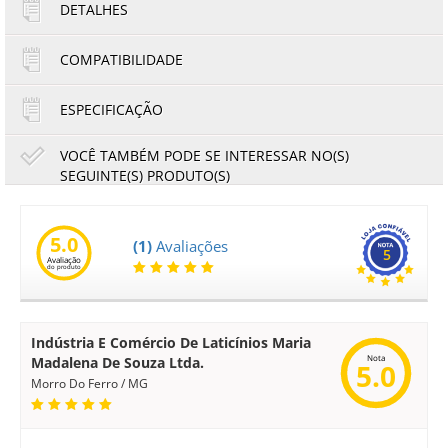
DETALHES
1x de R$2.450,00
4x de R$612,50
2x de R$1.225,00
5x de R$490,00
COMPATIBILIDADE
3x de R$816,67
6x de R$408,33
ESPECIFICAÇÃO
VOCÊ TAMBÉM PODE SE INTERESSAR NO(S)
SEGUINTE(S) PRODUTO(S)
y
Bucha Ricoh M4 1045 2045 MPC3002 MPC3502 SPC830
SPC831 SPC811 | AA080254 | Original
8
5.0
(1)
Avaliações
5
Avaliação
7,28
6,77
do produto
R$
R$
ou
no boleto à vista
Indústria E Comércio De Laticínios Maria
Nota
Madalena De Souza Ltda.
5.0
Morro Do Ferro / MG