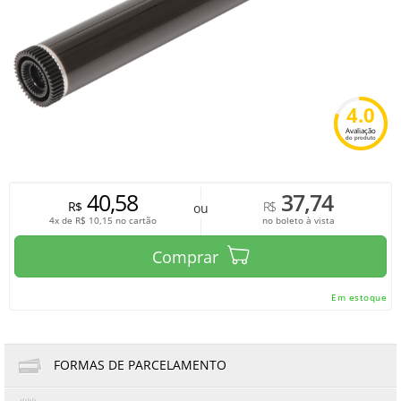
4.0
Avaliação
do produto
40,58
37,74
R$
R$
ou
4x de
R$
10,15
no cartão
no boleto à vista
Comprar
Em estoque
FORMAS DE PARCELAMENTO