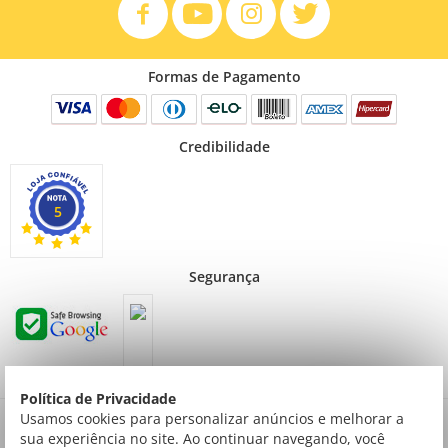
Formas de Pagamento
Credibilidade
5
Segurança
Política de Privacidade
Preços válidos para consumidor final não contribuinte. Preços exclusivos para compras
Usamos cookies para personalizar anúncios e melhorar a
via internet.
sua experiência no site. Ao continuar navegando, você
© Todos os direitos reservados | Creative Cópias LTDA | Av. ingás, 2314 Setor Comercial